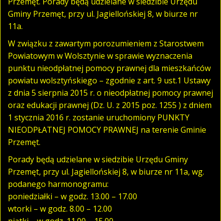
Przemęt. Porady będą udzielane w siedzibie Urzędu
Gminy Przemęt, przy ul. Jagiellońskiej 8, w biurze nr
11a.
W związku z zawartym porozumieniem z Starostwem
Powiatowym w Wolsztynie w sprawie wyznaczenia
punktu nieodpłatnej pomocy prawnej dla mieszkańców
powiatu wolsztyńskiego – zgodnie z art. 9 ust.1 Ustawy
z dnia 5 sierpnia 2015 r. o nieodpłatnej pomocy prawnej
oraz edukacji prawnej (Dz. U. z 2015 poz. 1255 ) z dniem
1 stycznia 2016 r. zostanie uruchomiony PUNKTY
NIEODPŁATNEJ POMOCY PRAWNEJ na terenie Gminie
Przemęt.
Porady będą udzielane w siedzibie Urzędu Gminy
Przemęt, przy ul. Jagiellońskiej 8, w biurze nr 11a, wg.
podanego harmonogramu:
poniedziałki – w godz. 13.00 – 17.00
wtorki – w godz. 8.00 – 12.00
piątki – w godz. 11.00 – 15.00