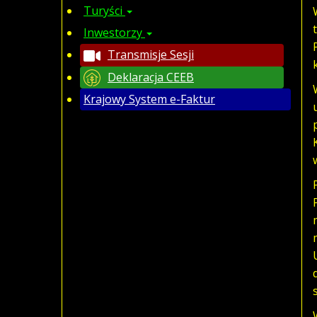
Turyści
Inwestorzy
Transmisje Sesji
Deklaracja CEEB
Krajowy System e-Faktur