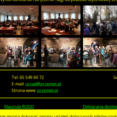
Tel.
65 549 60 72
G
E-mail:
urzad@przemet.pl
Strona www:
przemet.pl
Klauzula RODO
Deklaracja dostę
asie można dokonać zmiany ustaleń dotyczących plików cooki