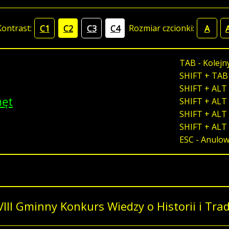
Kontrast:
Rozmiar czcionki:
C1
C2
C3
C4
A
TAB - Kolejn
SHIFT + TAB
SHIFT + ALT 
męt
SHIFT + ALT 
SHIFT + ALT 
SHIFT + ALT
ESC - Anulo
VIII Gminny Konkurs Wiedzy o Historii i Trad