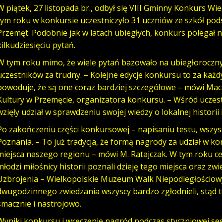
W piątek, 27 listopada br., odbył się VIII Gminny Konkurs Wied
tym roku w konkursie uczestniczyło 31 uczniów ze szkół po
Przemęt. Podobnie jak w latach ubiegłych, konkurs polegał n
kilkudziesięciu pytań.
W tym roku mimo, że wiele pytań bazowało na ubiegłorocznyc
uczestników za trudny. – Kolejne edycje konkursu to za każ
powoduje, że są one coraz bardziej szczegółowe – mówi Mac
Kultury w Przemęcie, organizatora konkursu. – Wśród uczest
wzięły udział w sprawdzeniu swojej wiedzy o lokalnej histori
Po zakończeniu części konkursowej – napisaniu testu, wszysc
Poznania. – To już tradycja, że formą nagrody za udział w ko
miejsca naszego regionu – mówi M. Ratajczak. W tym roku c
młodzi miłośnicy historii poznali dzieję tego miejsca oraz 
Uzbrojenia – Wielkopolskie Muzeum Walk Niepodległościowyc
dwugodzinnego zwiedzania wszyscy bardzo zgłodnieli, stąd te
smacznie i nastrojowo.
Wyniki konkursu i wręczenie nagród podczas styczniowej ses