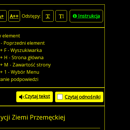
Odstępy:
Instrukcja
A+
A++
y element
 - Poprzedni element
+ F - Wyszukiwarka
+ H - Strona główna
+ M - Zawartość strony
 + 1 - Wybór Menu
wanie podpowiedzi
Czytaj tekst
Czytaj odnośniki
ycji Ziemi Przemęckiej