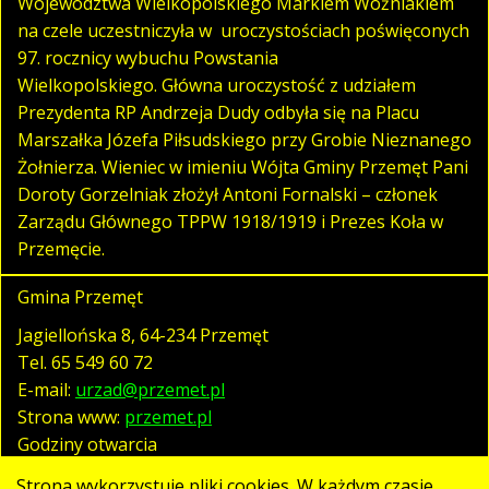
Województwa Wielkopolskiego Markiem Woźniakiem
na czele uczestniczyła w uroczystościach poświęconych
97. rocznicy wybuchu Powstania
Wielkopolskiego. Główna uroczystość z udziałem
Prezydenta RP Andrzeja Dudy odbyła się na Placu
Marszałka Józefa Piłsudskiego przy Grobie Nieznanego
Żołnierza. Wieniec w imieniu Wójta Gminy Przemęt Pani
Doroty Gorzelniak złożył Antoni Fornalski – członek
Zarządu Głównego TPPW 1918/1919 i Prezes Koła w
Przemęcie.
Gmina Przemęt
Jagiellońska 8, 64-234 Przemęt
Tel.
65 549 60 72
E-mail:
urzad@przemet.pl
Strona www:
przemet.pl
Godziny otwarcia
pn. - pt. 07:30 - 15:30
Strona wykorzystuje pliki cookies. W każdym czasie