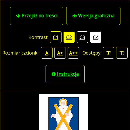
Przejdź do treści
Wersja graficzna
Kontrast:
C1
C2
C3
C4
Rozmiar czcionki:
Odstępy:
A
A+
A++
Instrukcja