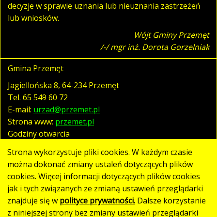
decyzje w sprawie uznania lub nieuznania zastrzeżeń
lub wniosków.
Wójt Gminy Przemęt
/-/ mgr inż. Dorota Gorzelniak
Gmina Przemęt
Jagiellońska 8, 64-234 Przemęt
Tel.
65 549 60 72
E-mail:
urzad@przemet.pl
Strona www:
przemet.pl
Godziny otwarcia
pn. - pt. 07:30 - 15:30
Strona wykorzystuje pliki cookies. W każdym czasie
można dokonać zmiany ustaleń dotyczących plików
cookies. Więcej informacji dotyczących plików cookies
Polityka prywatności
jak i tych związanych ze zmianą ustawień przeglądarki
Klauzula RODO
znajduje się w
polityce prywatności.
Dalsze korzystanie
Deklaracja dostępności
z niniejszej strony bez zmiany ustawień przeglądarki