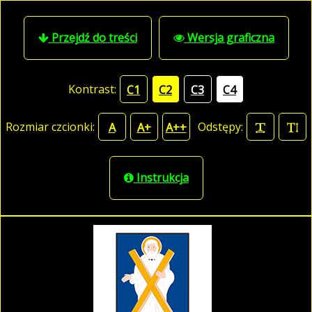
Przejdź do treści
Wersja graficzna
Kontrast:
C1
C2
C3
C4
Rozmiar czcionki:
Odstępy:
A
A+
A++
Instrukcja