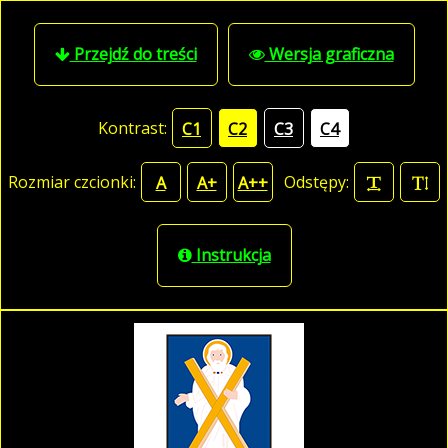
Przejdź do treści
Wersja graficzna
Kontrast:
C1
C2
C3
C4
Rozmiar czcionki:
Odstępy:
A
A+
A++
Instrukcja