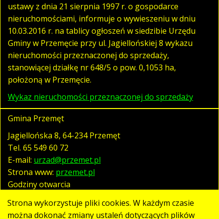
ustawy z dnia 21 sierpnia 1997 r. o gospodarce
nieruchomościami, informuje o wywieszeniu w dniu
10.03.2016 r. na tablicy ogłoszeń w siedzibie Urzędu
Gminy w Przemęcie przy ul. Jagiellońskiej 8 wykazu
nieruchomości przeznaczonej do sprzedaży,
stanowiącej działkę nr 648/5 o pow. 0,1053 ha,
położoną w Przemęcie.
Wykaz nieruchomości przeznaczonej do sprzedaży
Gmina Przemęt
Jagiellońska 8, 64-234 Przemęt
Tel.
65 549 60 72
E-mail:
urzad@przemet.pl
Strona www:
przemet.pl
Godziny otwarcia
pn. - pt. 07:30 - 15:30
Strona wykorzystuje pliki cookies. W każdym czasie
można dokonać zmiany ustaleń dotyczących plików