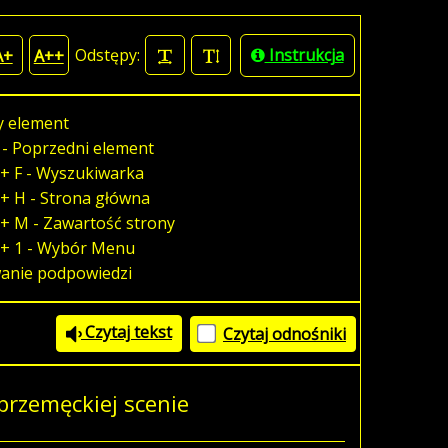
Odstępy:
Instrukcja
A+
A++
y element
 - Poprzedni element
+ F - Wyszukiwarka
+ H - Strona główna
+ M - Zawartość strony
 + 1 - Wybór Menu
wanie podpowiedzi
Czytaj tekst
Czytaj odnośniki
rzemęckiej scenie