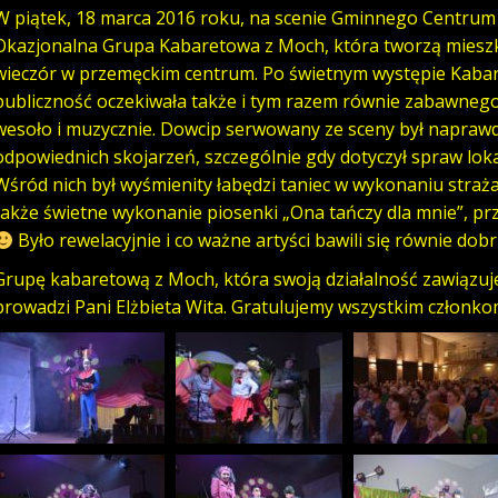
W piątek, 18 marca 2016 roku, na scenie Gminnego Centrum K
Okazjonalna Grupa Kabaretowa z Moch, która tworzą mieszkań
wieczór w przemęckim centrum. Po świetnym występie Kaba
publiczność oczekiwała także i tym razem równie zabawnego 
wesoło i muzycznie. Dowcip serwowany ze sceny był naprawd
odpowiednich skojarzeń, szczególnie gdy dotyczył spraw loka
Wśród nich był wyśmienity łabędzi taniec w wykonaniu strażak
także świetne wykonanie piosenki „Ona tańczy dla mnie”, przy
Było rewelacyjnie i co ważne artyści bawili się równie dob
Grupę kabaretową z Moch, która swoją działalność zawiązuje 
prowadzi Pani Elżbieta Wita. Gratulujemy wszystkim członko