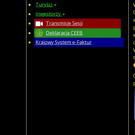
Turyści
Inwestorzy
Transmisje Sesji
Deklaracja CEEB
Krajowy System e-Faktur