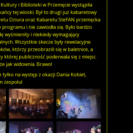
ultury i Biblioteki w Przemęcie wystąpiła
cy tej wioski. Był to drugi już kabaretowy
retu Dziura oraz Kabaretu SteFAN przemęcka
programu i nie zawiodła się. Było bardzo
ę wyśmienity i niekiedy wymagający
lnych. Wszystkie skecze były rewelacyjne.
ów, którzy przeobrazili się w baletnice, a
 której publiczność poderwała się z miejsc.
rze jak widownia. Brawo!
tylko na występ z okazji Dania Kobiet,
m zespołu!