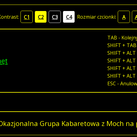
Kontrast:
Rozmiar czcionki:
C1
C2
C3
C4
A
TAB - Kolejn
SHIFT + TAB
SHIFT + ALT 
męt
SHIFT + ALT 
SHIFT + ALT 
SHIFT + ALT
ESC - Anulo
Okazjonalna Grupa Kabaretowa z Moch na p