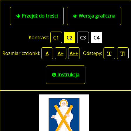
Przejdź do treści
Wersja graficzna
Kontrast:
C1
C2
C3
C4
Rozmiar czcionki:
Odstępy:
A
A+
A++
Instrukcja