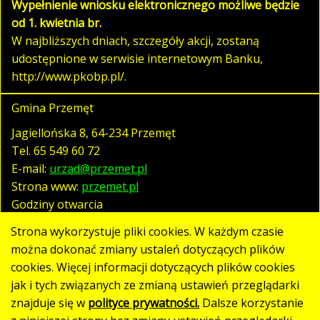
Wypełnienie wniosku elektronicznego możliwe będzie
od 1. kwietnia br.
W najbliższych dniach, szczegóły akcji, zostaną
udostępnione w serwisie internetowym Banku,
http://www.pkobp.pl/.
Gmina Przemęt
Jagiellońska 8, 64-234 Przemęt
Tel.
65 549 60 72
E-mail:
urzad@przemet.pl
Strona www:
przemet.pl
Godziny otwarcia
pn. - pt. 07:30 - 15:30
Strona wykorzystuje pliki cookies. W każdym czasie
można dokonać zmiany ustaleń dotyczących plików
cookies. Więcej informacji dotyczących plików cookies
Polityka prywatności
jak i tych związanych ze zmianą ustawień przeglądarki
Klauzula RODO
znajduje się w
polityce prywatności.
Dalsze korzystanie
Deklaracja dostępności