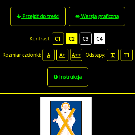
Przejdź do treści
Wersja graficzna
Kontrast:
C1
C2
C3
C4
Rozmiar czcionki:
Odstępy:
A
A+
A++
Instrukcja