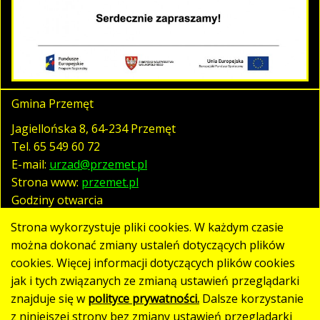
Gmina Przemęt
Jagiellońska 8, 64-234 Przemęt
Tel.
65 549 60 72
E-mail:
urzad@przemet.pl
Strona www:
przemet.pl
Godziny otwarcia
pn. - pt. 07:30 - 15:30
Strona wykorzystuje pliki cookies. W każdym czasie
można dokonać zmiany ustaleń dotyczących plików
cookies. Więcej informacji dotyczących plików cookies
Polityka prywatności
jak i tych związanych ze zmianą ustawień przeglądarki
Klauzula RODO
znajduje się w
polityce prywatności.
Dalsze korzystanie
Deklaracja dostępności
z niniejszej strony bez zmiany ustawień przeglądarki