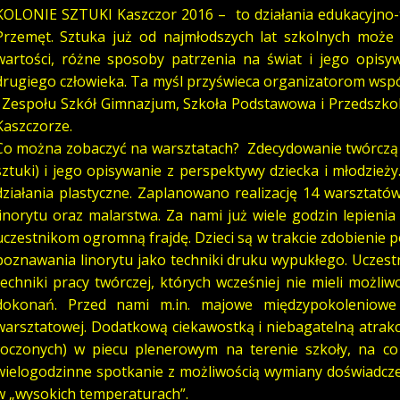
KOLONIE SZTUKI Kaszczor 2016 – to działania edukacyjno-t
Przemęt. Sztuka już od najmłodszych lat szkolnych może 
wartości, różne sposoby patrzenia na świat i jego opisyw
drugiego człowieka. Ta myśl przyświeca organizatorom współd
i Zespołu Szkół Gimnazjum, Szkoła Podstawowa i Przedszk
Kaszczorze.
Co można zobaczyć na warsztatach? Zdecydowanie twórczą z
sztuki) i jego opisywanie z perspektywy dziecka i młodzie
działania plastyczne. Zaplanowano realizację 14 warsztatów
linorytu oraz malarstwa. Za nami już wiele godzin lepienia
uczestnikom ogromną frajdę. Dzieci są w trakcie zdobienie
poznawania linorytu jako techniki druku wypukłego. Uczes
techniki pracy twórczej, których wcześniej nie mieli możli
dokonań. Przed nami m.in. majowe międzypokoleniowe 
warsztatowej. Dodatkową ciekawostką i niebagatelną atrakc
toczonych) w piecu plenerowym na terenie szkoły, na co
wielogodzinne spotkanie z możliwością wymiany doświadcz
w „wysokich temperaturach”.