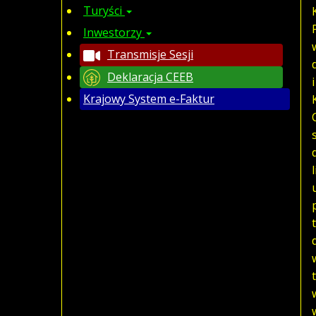
Turyści
Inwestorzy
Transmisje Sesji
Deklaracja CEEB
Krajowy System e-Faktur