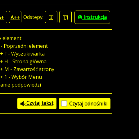
Odstępy:
Instrukcja
A+
A++
y element
 - Poprzedni element
+ F - Wyszukiwarka
+ H - Strona główna
+ M - Zawartość strony
 + 1 - Wybór Menu
wanie podpowiedzi
Czytaj tekst
Czytaj odnośniki