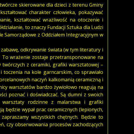
wórcze skierowane dla dzieci z terenu Gminy
kształtować charakter człowieka, pokazywać
anie, kształtować wrażliwość na otoczenie i
ziałanie, to znaczy Fundacji Sztuka dla Ludzi
ole Samorządowe z Oddziałem Integracyjnym w
abawę, odkrywanie świata (w tym literatury i
ży. To wrażenie zostaje przetransponowane na
 twórczych z ceramiki, grafiki warsztatowej –
 i toczenia na kole garncarskim, co sprawiało
 porcelanowych naczyń kalkomanią ceramiczną i
tnicy warsztatów bardzo żywiołowo reagują na
wości poznać i doświadczać. Są dumni z swoich
warsztaty rodzinne z malarstwa i grafiki
ją będzie wypał prac ceramicznych (lepionych,
 zapraszamy wszystkich chętnych. Będzie to
eń, czy obserwowania procesów zachodzących