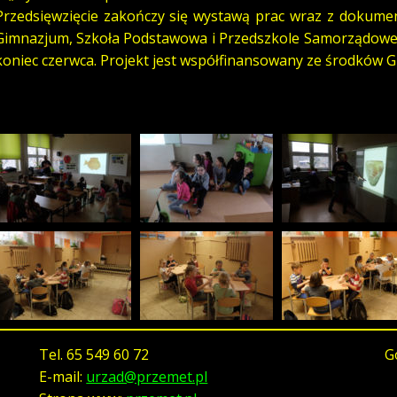
Przedsięwzięcie zakończy się wystawą prac wraz z dokumen
Gimnazjum, Szkoła Podstawowa i Przedszkole Samorządowe 
koniec czerwca. Projekt jest współfinansowany ze środków 
Tel.
65 549 60 72
G
E-mail:
urzad@przemet.pl