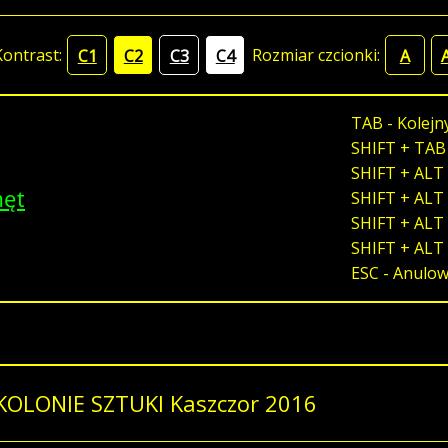
Kontrast:
Rozmiar czcionki:
C1
C2
C3
C4
A
TAB - Kolejn
SHIFT + TAB
SHIFT + ALT 
męt
SHIFT + ALT 
SHIFT + ALT 
SHIFT + ALT
ESC - Anulo
KOLONIE SZTUKI Kaszczor 2016