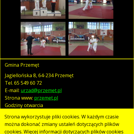
Gmina Przemęt
Jagiellońska 8, 64-234 Przemęt
Tel.
65 549 60 72
E-mail:
urzad@przemet.pl
Strona www:
przemet.pl
Godziny otwarcia
pn. - pt. 07:30 - 15:30
Strona wykorzystuje pliki cookies. W każdym czasie
można dokonać zmiany ustaleń dotyczących plików
cookies. Więcej informacji dotyczących plików cookies
Polityka prywatności