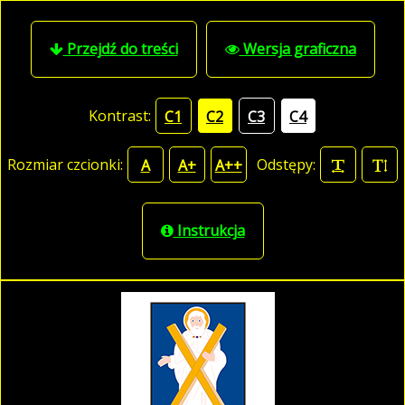
Przejdź do treści
Wersja graficzna
Kontrast:
C1
C2
C3
C4
Rozmiar czcionki:
Odstępy:
A
A+
A++
Instrukcja