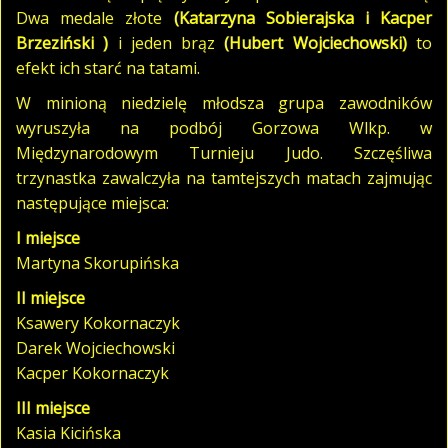
Dwa medale złote
(Katarzyna Sobierajska i Kacper
Brzeziński )
i jeden brąz
(Hubert Wojciechowski)
to
efekt ich starć na tatami.
W minioną niedzielę młodsza grupa zawodników
wyruszyła na podbój Gorzowa Wlkp. w
Międzynarodowym Turnieju Judo. Szczęśliwa
trzynastka zawalczyła na tamtejszych matach zajmując
następujące miejsca:
I miejsce
Martyna Skorupińska
II miejsce
Ksawery Kokornaczyk
Darek Wojciechowski
Kacper Kokornaczyk
III miejsce
Kasia Kicińska