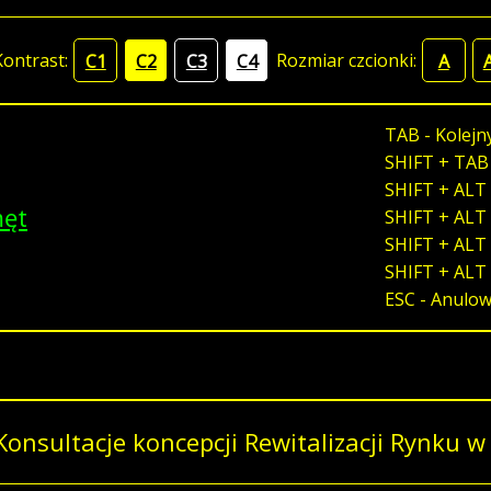
Kontrast:
Rozmiar czcionki:
C1
C2
C3
C4
A
TAB - Kolejn
SHIFT + TAB
SHIFT + ALT 
męt
SHIFT + ALT 
SHIFT + ALT 
SHIFT + ALT
ESC - Anulo
Konsultacje koncepcji Rewitalizacji Rynku w