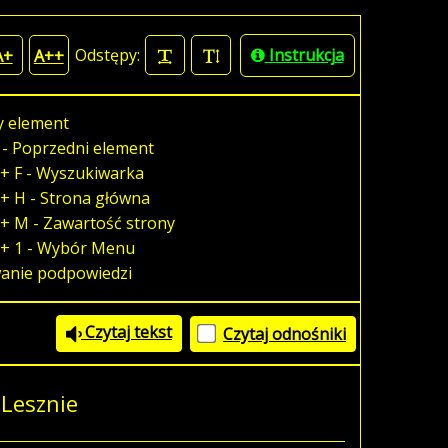
Odstępy:
Instrukcja
A+
A++
y element
 - Poprzedni element
+ F - Wyszukiwarka
+ H - Strona główna
+ M - Zawartość strony
 + 1 - Wybór Menu
wanie podpowiedzi
Czytaj tekst
Czytaj odnośniki
 Lesznie