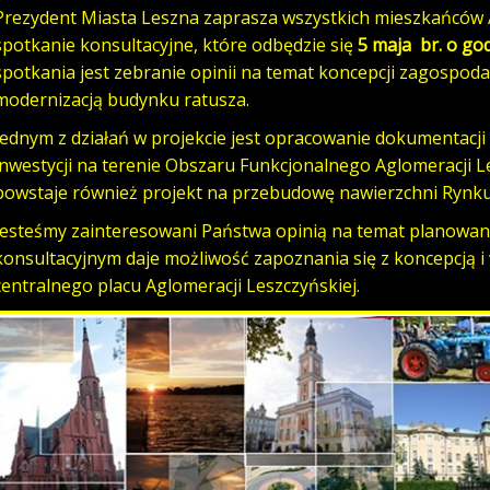
Prezydent Miasta Leszna zaprasza wszystkich mieszkańców A
spotkanie konsultacyjne, które odbędzie się
5 maja br. o god
spotkania jest zebranie opinii na temat koncepcji zagospod
modernizacją budynku ratusza.
Jednym z działań w projekcie jest opracowanie dokumentacji 
inwestycji na terenie Obszaru Funkcjonalnego Aglomeracji L
powstaje również projekt na przebudowę nawierzchni Rynku
Jesteśmy zainteresowani Państwa opinią na temat planowane
konsultacyjnym daje możliwość zapoznania się z koncepcją i
centralnego placu Aglomeracji Leszczyńskiej.