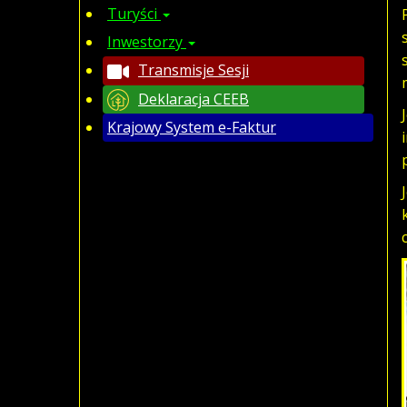
Turyści
Inwestorzy
Transmisje Sesji
Deklaracja CEEB
Krajowy System e-Faktur