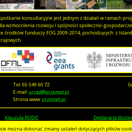
Spotkanie konsultacyjne jest jednym z działań w ramach pr
dla wzmocnienia rozwoju i spójności społeczno-gospodarcze
ze środków funduszy EOG 2009-2014, pochodzących z Islandi
krajowych.
Tel.
65 549 60 72
G
E-mail:
urzad@przemet.pl
Strona www:
przemet.pl
Klauzula RODO
Deklaracja dostę
asie można dokonać zmiany ustaleń dotyczących plików cooki