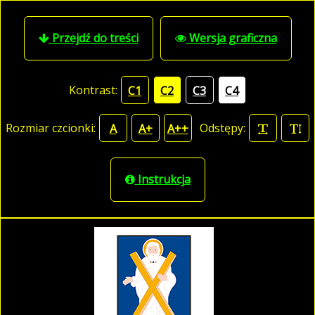
Przejdź do treści
Wersja graficzna
Kontrast:
C1
C2
C3
C4
Rozmiar czcionki:
Odstępy:
A
A+
A++
Instrukcja