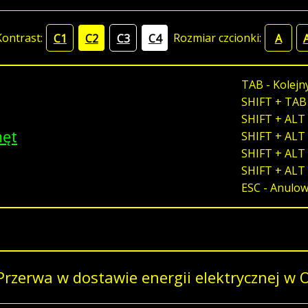
Kontrast:
Rozmiar czcionki:
C1
C2
C3
C4
A
TAB - Kolejn
SHIFT + TAB
SHIFT + ALT 
męt
SHIFT + ALT 
SHIFT + ALT 
SHIFT + ALT
ESC - Anulo
Przerwa w dostawie energii elektrycznej w 