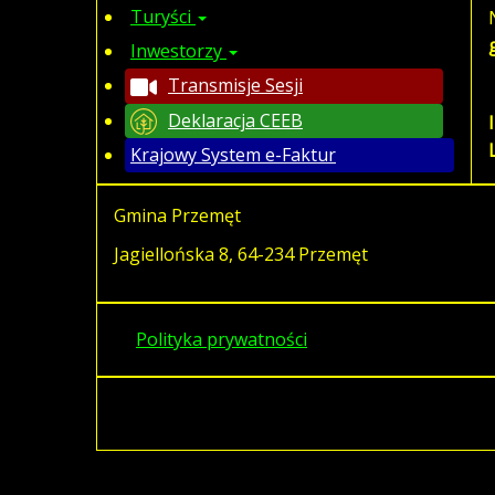
Turyści
Inwestorzy
Transmisje Sesji
Deklaracja CEEB
Krajowy System e-Faktur
Gmina Przemęt
Jagiellońska 8, 64-234 Przemęt
Polityka prywatności