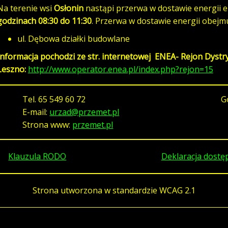
Na terenie wsi
Osłonin
nastąpi przerwa w dostawie energii e
godzinach 08:30 do 11:30
. Przerwa w dostawie energii obejmu
ul. Dębowa działki budowlane
Informacja pochodzi ze str. internetowej ENEA- Rejon Dystry
Leszno:
http://www.operator.enea.pl/index.php?rejon=15
Tel.
65 549 60 72
G
E-mail:
urzad@przemet.pl
Strona www:
przemet.pl
Klauzula RODO
Deklaracja dostę
Strona utworzona w standardzie WCAG 2.1