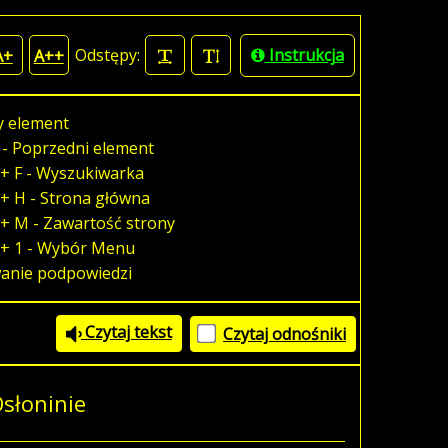
Odstępy:
Instrukcja
A+
A++
y element
 - Poprzedni element
+ F - Wyszukiwarka
+ H - Strona główna
+ M - Zawartość strony
 + 1 - Wybór Menu
wanie podpowiedzi
Czytaj tekst
Czytaj odnośniki
Osłoninie