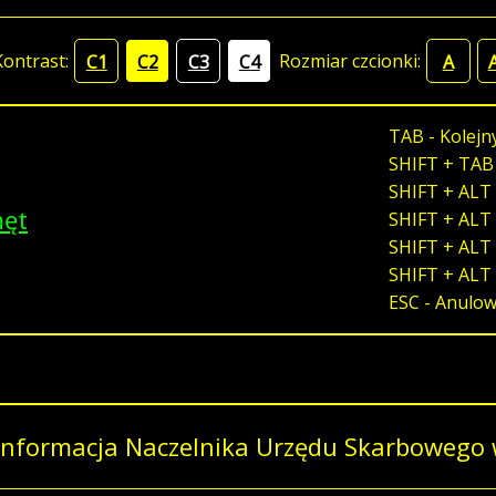
Kontrast:
Rozmiar czcionki:
C1
C2
C3
C4
A
TAB - Kolejn
SHIFT + TAB
SHIFT + ALT 
męt
SHIFT + ALT 
SHIFT + ALT 
SHIFT + ALT
ESC - Anulo
Informacja Naczelnika Urzędu Skarbowego 