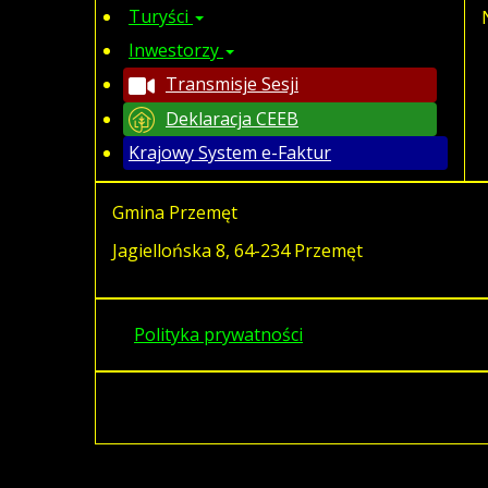
Turyści
Inwestorzy
Transmisje Sesji
Deklaracja CEEB
Krajowy System e-Faktur
Gmina Przemęt
Jagiellońska 8, 64-234 Przemęt
Polityka prywatności