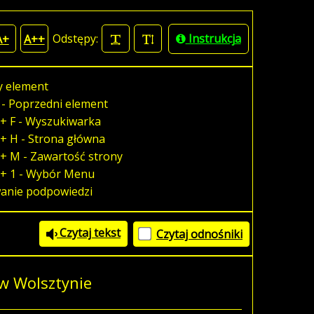
Odstępy:
Instrukcja
A+
A++
y element
 - Poprzedni element
+ F - Wyszukiwarka
+ H - Strona główna
+ M - Zawartość strony
 + 1 - Wybór Menu
wanie podpowiedzi
Czytaj tekst
Czytaj odnośniki
w Wolsztynie