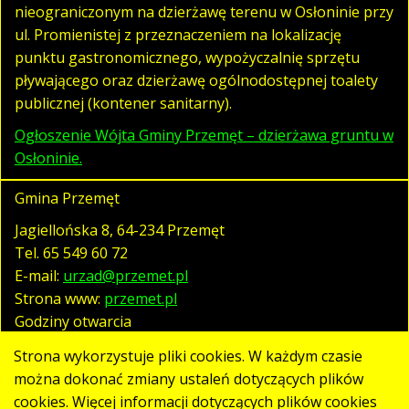
nieograniczonym na dzierżawę terenu w Osłoninie przy
ul. Promienistej z przeznaczeniem na lokalizację
punktu gastronomicznego, wypożyczalnię sprzętu
pływającego oraz dzierżawę ogólnodostępnej toalety
publicznej (kontener sanitarny).
Ogłoszenie Wójta Gminy Przemęt – dzierżawa gruntu w
Osłoninie.
Gmina Przemęt
Jagiellońska 8, 64-234 Przemęt
Tel.
65 549 60 72
E-mail:
urzad@przemet.pl
Strona www:
przemet.pl
Godziny otwarcia
pn. - pt. 07:30 - 15:30
Strona wykorzystuje pliki cookies. W każdym czasie
można dokonać zmiany ustaleń dotyczących plików
cookies. Więcej informacji dotyczących plików cookies
Polityka prywatności