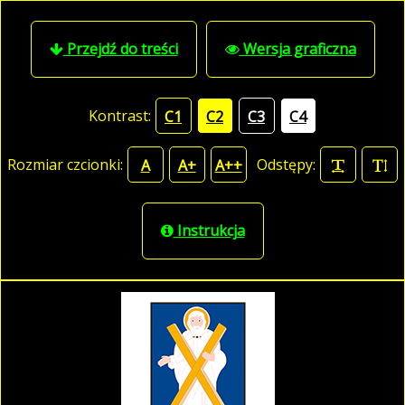
Przejdź do treści
Wersja graficzna
Kontrast:
C1
C2
C3
C4
Rozmiar czcionki:
Odstępy:
A
A+
A++
Instrukcja