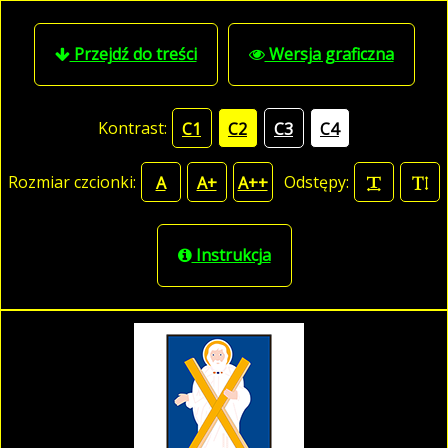
Przejdź do treści
Wersja graficzna
Kontrast:
C1
C2
C3
C4
Rozmiar czcionki:
Odstępy:
A
A+
A++
Instrukcja