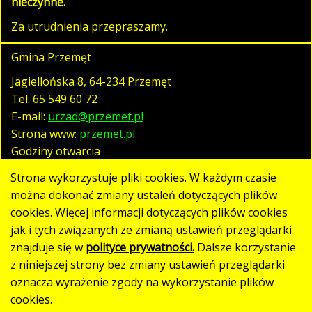
nieczynne.
Za utrudnienia przepraszamy.
Gmina Przemęt
Jagiellońska 8, 64-234 Przemęt
Tel.
65 549 60 72
E-mail:
urzad@przemet.pl
Strona www:
przemet.pl
Godziny otwarcia
pn. - pt. 07:30 - 15:30
Strona wykorzystuje pliki cookies. W każdym czasie
można dokonać zmiany ustaleń dotyczących plików
cookies. Więcej informacji dotyczących plików cookies
Polityka prywatności
jak i tych związanych ze zmianą ustawień przeglądarki
Klauzula RODO
znajduje się w
polityce prywatności.
Dalsze korzystanie
Deklaracja dostępności
z niniejszej strony bez zmiany ustawień przeglądarki
oznacza wyrażenie zgody na wykorzystanie plików
Mapa strony
cookies.