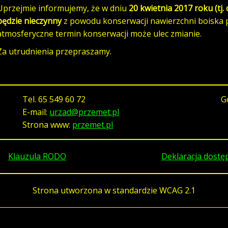
Uprzejmie informujemy, że w dniu
20 kwietnia 2017 roku (tj.
będzie nieczynny
z powodu konserwacji nawierzchni boiska p
atmosferyczne termin konserwacji może ulec zmianie.
Za utrudnienia przepraszamy.
Tel.
65 549 60 72
G
E-mail:
urzad@przemet.pl
Strona www:
przemet.pl
Klauzula RODO
Deklaracja dostę
Strona utworzona w standardzie WCAG 2.1