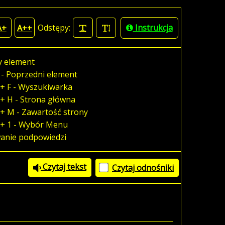
Odstępy:
Instrukcja
A+
A++
y element
 - Poprzedni element
+ F - Wyszukiwarka
+ H - Strona główna
+ M - Zawartość strony
 + 1 - Wybór Menu
wanie podpowiedzi
Czytaj tekst
Czytaj odnośniki