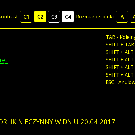
Kontrast:
Rozmiar czcionki:
C1
C2
C3
C4
A
TAB - Kolejn
SHIFT + TAB
SHIFT + ALT 
męt
SHIFT + ALT 
SHIFT + ALT 
SHIFT + ALT
ESC - Anulo
ORLIK NIECZYNNY W DNIU 20.04.2017