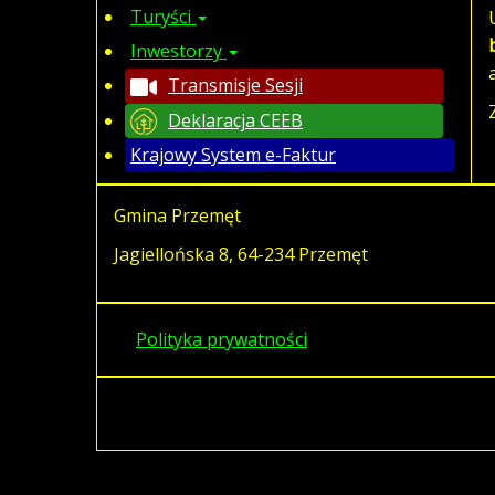
Turyści
Inwestorzy
Transmisje Sesji
Deklaracja CEEB
Krajowy System e-Faktur
Gmina Przemęt
Jagiellońska 8, 64-234 Przemęt
Polityka prywatności