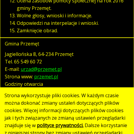
Ocena zasobów pomocy społecznej na rok 2016
gminy Przemęt.
Wolne głosy, wnioski i informacje.
Odpowiedzi na interpelacje i wnioski.
Zamknięcie obrad.
Gmina Przemęt
Jagiellońska 8, 64-234 Przemęt
Tel.
65 549 60 72
E-mail:
urzad@przemet.pl
Strona www:
przemet.pl
Godziny otwarcia
pn. - pt. 07:30 - 15:30
Strona wykorzystuje pliki cookies. W każdym czasie
można dokonać zmiany ustaleń dotyczących plików
cookies. Więcej informacji dotyczących plików cookies
Polityka prywatności
jak i tych związanych ze zmianą ustawień przeglądarki
Klauzula RODO
znajduje się w
polityce prywatności.
Dalsze korzystanie
Deklaracja dostępności
z niniejszej strony bez zmiany ustawień przeglądarki