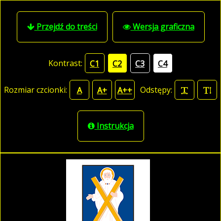
Przejdź do treści
Wersja graficzna
Kontrast:
C1
C2
C3
C4
Rozmiar czcionki:
Odstępy:
A
A+
A++
Instrukcja