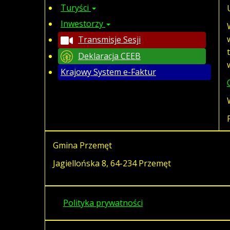
Turyści
Inwestorzy
Transmisje Sesji
Deklaracja CEEB
Krajowy System e-Faktur
Gmina Przemęt
Jagiellońska 8, 64-234 Przemęt
Polityka prywatności