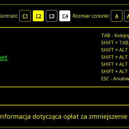
Kontrast:
Rozmiar czcionki:
C1
C2
C3
C4
A
TAB - Kolejn
SHIFT + TAB
SHIFT + ALT 
męt
SHIFT + ALT 
SHIFT + ALT 
SHIFT + ALT
ESC - Anulo
Informacja dotycząca opłat za zmniejszenie 