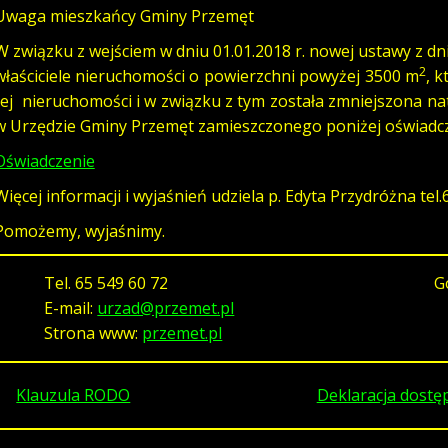
Uwaga mieszkańcy Gminy Przemęt
W związku z wejściem w dniu 01.01.2018 r. nowej ustawy z dn
2
właściciele nieruchomości o powierzchni powyżej 3500 m
, 
tej nieruchomości i w związku z tym została zmniejszona na
w Urzędzie Gminy Przemęt zamieszczonego poniżej oświadcz
Oświadczenie
Więcej informacji i wyjaśnień udziela p. Edyta Przydróżna tel.
Pomożemy, wyjaśnimy.
Tel.
65 549 60 72
G
E-mail:
urzad@przemet.pl
Strona www:
przemet.pl
Klauzula RODO
Deklaracja dostę