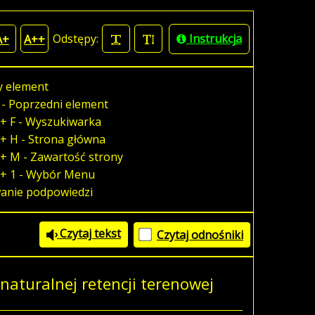
Odstępy:
Instrukcja
A+
A++
y element
 - Poprzedni element
+ F - Wyszukiwarka
+ H - Strona główna
+ M - Zawartość strony
 + 1 - Wybór Menu
wanie podpowiedzi
Czytaj tekst
Czytaj odnośniki
naturalnej retencji terenowej