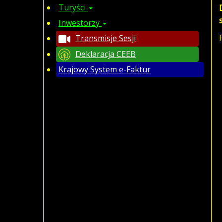
Turyści
Inwestorzy
Transmisje Sesji
Deklaracja CEEB
Krajowy System e-Faktur