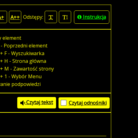
Odstępy:
Instrukcja
A+
A++
y element
 - Poprzedni element
+ F - Wyszukiwarka
+ H - Strona główna
+ M - Zawartość strony
 + 1 - Wybór Menu
wanie podpowiedzi
Czytaj tekst
Czytaj odnośniki