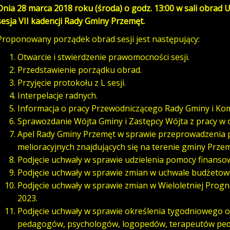
Dnia 28 marca 2018 roku (środa) o godz. 13:00
w sali obrad 
sesja VII kadencji Rady Gminy Przemęt.
Proponowany porządek obrad sesji jest następujący:
Otwarcie i stwierdzenie prawomocności sesji.
Przedstawienie porządku obrad.
Przyjęcie protokołu z L sesji.
Interpelacje radnych.
Informacja o pracy Przewodniczącego Rady Gminy i Komi
Sprawozdanie Wójta Gminy i Zastępcy Wójta z pracy w 
Apel Rady Gminy Przemęt w sprawie przeprowadzenia p
melioracyjnych znajdujących się na terenie gminy Przem
Podjęcie uchwały w sprawie udzielenia pomocy finanso
Podjęcie uchwały w sprawie zmian w uchwale budżetowe
Podjęcie uchwały w sprawie zmian w Wieloletniej Prog
2023.
Podjęcie uchwały w sprawie określenia tygodniowego
pedagogów, psychologów, logopedów, terapeutów ped