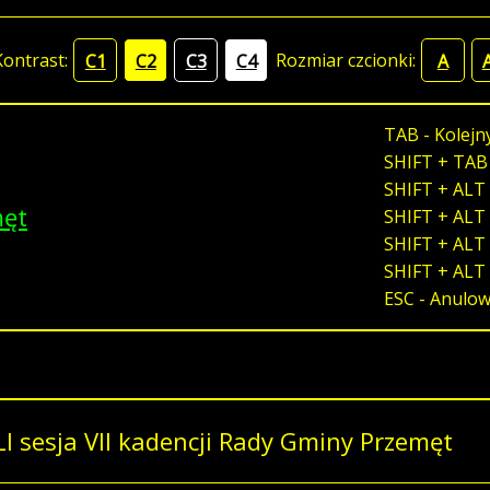
Kontrast:
Rozmiar czcionki:
C1
C2
C3
C4
A
TAB - Kolejn
SHIFT + TAB
SHIFT + ALT 
męt
SHIFT + ALT 
SHIFT + ALT 
SHIFT + ALT
ESC - Anulo
LI sesja VII kadencji Rady Gminy Przemęt