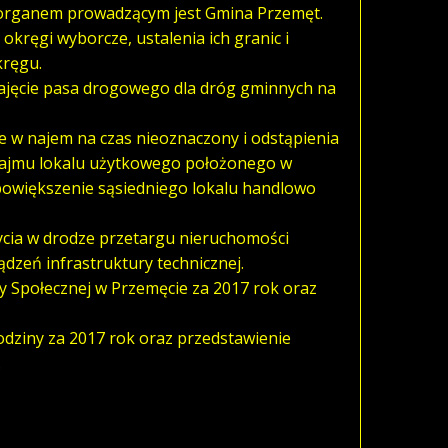
h organem prowadzącym jest Gmina Przemęt.
kręgi wyborcze, ustalenia ich granic i
kręgu.
zajęcie pasa drogowego dla dróg gminnych na
e w najem na czas nieoznaczony i odstąpienia
ajmu lokalu użytkowego położonego w
powiększenie sąsiedniego lokalu handlowo
ycia w drodze przetargu nieruchomości
dzeń infrastruktury technicznej.
 Społecznej w Przemęcie za 2017 rok oraz
odziny za 2017 rok oraz przedstawienie
.