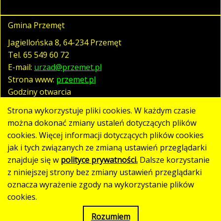
Gmina Przemęt
Jagiellońska 8, 64-234 Przemęt
Tel.
65 549 60 72
E-mail:
urzad@przemet.pl
Strona www:
przemet.pl
Godziny otwarcia
pn. - pt. 07:30 - 15:30
Strona wykorzystuje pliki cookies. W każdym czasie
można dokonać zmiany ustaleń dotyczących plików
cookies. Więcej informacji dotyczących plików cookies
Polityka prywatności
jak i tych związanych ze zmianą ustawień przeglądarki
Klauzula RODO
znajduje się w
polityce prywatności.
Dalsze korzystanie
Deklaracja dostępności
z niniejszej strony bez zmiany ustawień przeglądarki
oznacza wyrażenie zgody na wykorzystanie plików
Mapa strony
cookies.
Rozumiem
Strona utworzona w standardzie WCAG 2.1