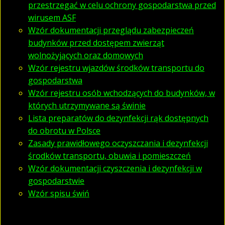
przestrzegać w celu ochrony gospodarstwa przed
wirusem ASF
Wzór dokumentacji przeglądu zabezpieczeń
budynków przed dostępem zwierząt
wolnożyjących oraz domowych
Wzór rejestru wjazdów środków transportu do
gospodarstwa
Wzór rejestru osób wchodzących do budynków, w
których utrzymywane są świnie
Lista preparatów do dezynfekcji rąk dostępnych
do obrotu w Polsce
Zasady prawidłowego oczyszczania i dezynfekcji
środków transportu, obuwia i pomieszczeń
Wzór dokumentacji czyszczenia i dezynfekcji w
gospodarstwie
Wzór spisu świń