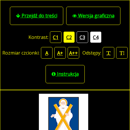
Przejdź do treści
Wersja graficzna
Kontrast:
C1
C2
C3
C4
Rozmiar czcionki:
Odstępy:
A
A+
A++
Instrukcja