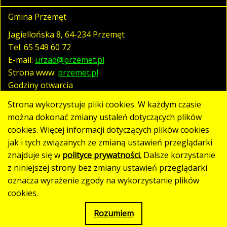
Gmina Przemęt
Jagiellońska 8, 64-234 Przemęt
Tel.
65 549 60 72
E-mail:
urzad@przemet.pl
Strona www:
przemet.pl
Godziny otwarcia
pn. - pt. 07:30 - 15:30
Strona wykorzystuje pliki cookies. W każdym czasie
można dokonać zmiany ustaleń dotyczących plików
cookies. Więcej informacji dotyczących plików cookies
Polityka prywatności
jak i tych związanych ze zmianą ustawień przeglądarki
Klauzula RODO
znajduje się w
polityce prywatności.
Dalsze korzystanie
Deklaracja dostępności
z niniejszej strony bez zmiany ustawień przeglądarki
oznacza wyrażenie zgody na wykorzystanie plików
Mapa strony
cookies.
Rozumiem
Strona utworzona w standardzie WCAG 2.1