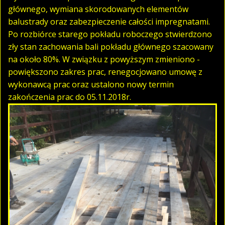
głównego, wymiana skorodowanych elementów
balustrady oraz zabezpieczenie całości impregnatami.
Po rozbiórce starego pokładu roboczego stwierdzono
zły stan zachowania bali pokładu głównego szacowany
na około 80%. W związku z powyższym zmieniono -
powiększono zakres prac, renegocjowano umowę z
wykonawcą prac oraz ustalono nowy termin
zakończenia prac do 05.11.2018r.