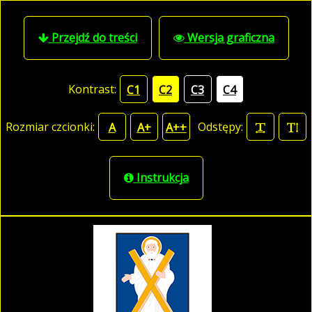
Przejdź do treści
Wersja graficzna
Kontrast:
C1
C2
C3
C4
Rozmiar czcionki:
Odstępy:
A
A+
A++
Instrukcja