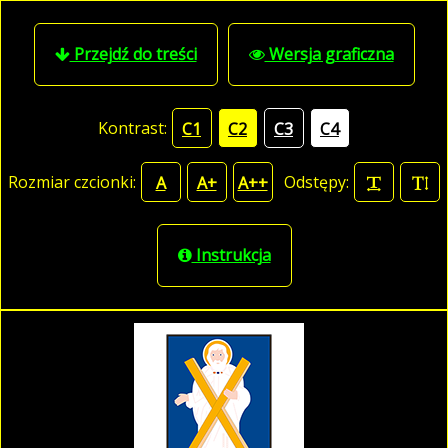
Przejdź do treści
Wersja graficzna
Kontrast:
C1
C2
C3
C4
Rozmiar czcionki:
Odstępy:
A
A+
A++
Instrukcja