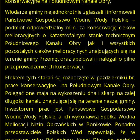
konserwacyjne na Południowym Kanale Obry.
Włodarze gminy niejednokrotnie zgłaszali i informowali
Państwowe Gospodarstwo Wodne Wody Polskie –
podmiot odpowiedzialny m.in. za konserwację cieków
melioracyjnych o katastrofalnym stanie technicznym
Południowego Kanału Obry jak i wszystkich
pozostałych cieków melioracyjnych znajdujących się na
terenie gminy Przemęt oraz apelowali i nalegali o pilne
przeprowadzenie ich konserwacji.
Efektem tych starań są rozpoczęte w październiku br.
prace konserwacyjne na Południowym Kanale Obry.
Polegać one maja na wykoszeniu dna i skarp na całej
długości kanału znajdującej się na terenie naszej gminy.
Inwestorem prac jest Państwowe Gospodarstwo
Wodne Wody Polskie, a ich wykonawcą Spółka Wodna
Melioracji Nizin Obrzańskich w Bonikowie. Ponadto
przedstawiciele Polskich Wód zapewniają, że w
przyszłym roku Południowy Kanał Obry na odcinku