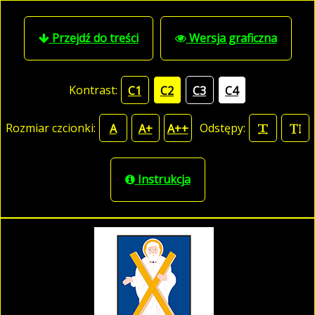
Przejdź do treści
Wersja graficzna
Kontrast:
C1
C2
C3
C4
Rozmiar czcionki:
Odstępy:
A
A+
A++
Instrukcja