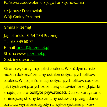
Państwa zadowolenie z jego funkcjonowania.
/-/ Janusz Frąckowiak
Wójt Gminy Przemęt
Gmina Przemęt
Jagiellońska 8, 64-234 Przemęt
Tel.
65 549 60 72
E-mail:
urzad@przemet.pl
Strona www:
przemet.pl
Godziny otwarcia
pn. - pt. 07:30 - 15:30
Strona wykorzystuje pliki cookies. W każdym czasie
można dokonać zmiany ustaleń dotyczących plików
cookies. Więcej informacji dotyczących plików cookies
Polityka prywatności
jak i tych związanych ze zmianą ustawień przeglądarki
Klauzula RODO
znajduje się w
polityce prywatności.
Dalsze korzystanie
Deklaracja dostępności
z niniejszej strony bez zmiany ustawień przeglądarki
oznacza wyrażenie zgody na wykorzystanie plików
Mapa strony