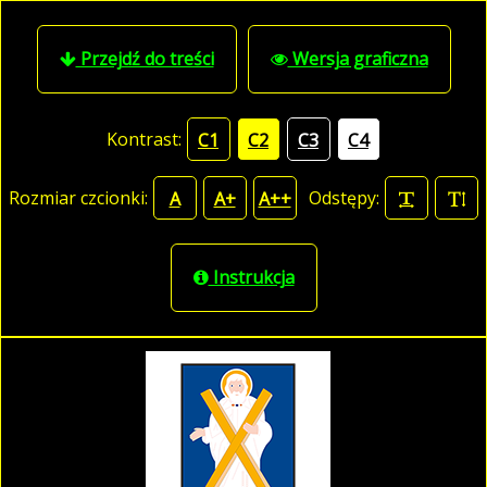
Przejdź do treści
Wersja graficzna
Kontrast:
C1
C2
C3
C4
Rozmiar czcionki:
Odstępy:
A
A+
A++
Instrukcja