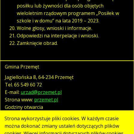
posiłku lub żywności dla osób objętych
wieloletnim rządowym programem „Posiłek w
szkole i w domu” na lata 2019 – 2023.
Wolne głosy, wnioski i informacje.
Odpowiedzi na interpelacje i wnioski.
Zamknięcie obrad.
Gmina Przemęt
Jagiellońska 8, 64-234 Przemęt
Tel.
65 549 60 72
E-mail:
urzad@przemet.pl
Strona www:
przemet.pl
Godziny otwarcia
pn. - pt. 07:30 - 15:30
Strona wykorzystuje pliki cookies. W każdym czasie
można dokonać zmiany ustaleń dotyczących plików
cookies. Więcej informacji dotyczących plików cookies