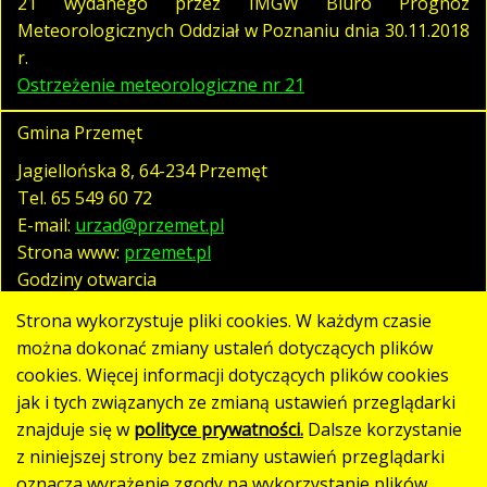
21 wydanego przez IMGW Biuro Prognoz
Meteorologicznych Oddział w Poznaniu dnia 30.11.2018
r.
Ostrzeżenie meteorologiczne nr 21
Gmina Przemęt
Jagiellońska 8, 64-234 Przemęt
Tel.
65 549 60 72
E-mail:
urzad@przemet.pl
Strona www:
przemet.pl
Godziny otwarcia
pn. - pt. 07:30 - 15:30
Strona wykorzystuje pliki cookies. W każdym czasie
można dokonać zmiany ustaleń dotyczących plików
cookies. Więcej informacji dotyczących plików cookies
Polityka prywatności
jak i tych związanych ze zmianą ustawień przeglądarki
Klauzula RODO
znajduje się w
polityce prywatności.
Dalsze korzystanie
Deklaracja dostępności
z niniejszej strony bez zmiany ustawień przeglądarki
oznacza wyrażenie zgody na wykorzystanie plików