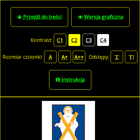
Przejdź do treści
Wersja graficzna
Kontrast:
C1
C2
C3
C4
Rozmiar czcionki:
Odstępy:
A
A+
A++
Instrukcja