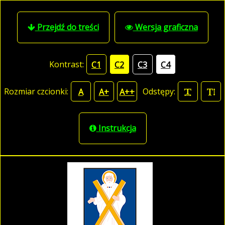
Przejdź do treści
Wersja graficzna
Kontrast:
C1
C2
C3
C4
Rozmiar czcionki:
Odstępy:
A
A+
A++
Instrukcja