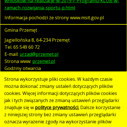
wnioskow-na-realizacje-w-2019-r-Programu-KLUB-w-
ramach-rozwijania-sportu-p.html
Informacja pochodzi ze strony www.msit.gov.pl
Gmina Przemęt
Jagiellońska 8, 64-234 Przemęt
Tel.
65 549 60 72
E-mail:
urzad@przemet.pl
Strona www:
przemet.pl
Godziny otwarcia
pn. - pt. 07:30 - 15:30
Strona wykorzystuje pliki cookies. W każdym czasie
można dokonać zmiany ustaleń dotyczących plików
cookies. Więcej informacji dotyczących plików cookies
Polityka prywatności
jak i tych związanych ze zmianą ustawień przeglądarki
Klauzula RODO
znajduje się w
polityce prywatności.
Dalsze korzystanie
Deklaracja dostępności
z niniejszej strony bez zmiany ustawień przeglądarki
oznacza wyrażenie zgody na wykorzystanie plików
Mapa strony