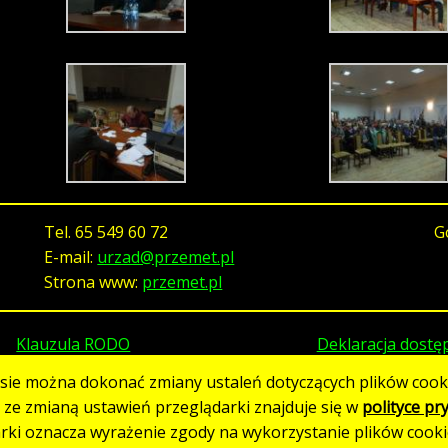
Tel.
65 549 60 72
G
E-mail:
urzad@przemet.pl
Strona www:
przemet.pl
Klauzula RODO
Deklaracja dostę
asie można dokonać zmiany ustaleń dotyczących plików cooki
h ze zmianą ustawień przeglądarki znajduje się w
polityce pr
Strona utworzona w standardzie WCAG 2.1
arki oznacza wyrażenie zgody na wykorzystanie plików cooki