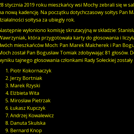
28 stycznia 2019 roku mieszkańcy wsi Mochy zebrali się w sali
na nową kadencję. Na początku dotychczasowy sołtys Pan M
działalności sołtysa za ubiegły rok.
Następnie wyłoniono komisję skrutacyjną w składzie: Stani
Wawrzyniak, która przygotowała karty do głosowania i liczy
dwóch mieszkańców Moch: Pan Marek Malcherek i Pan Bogu
Moch został Pan Bogusław Tomiak zdobywając 81 głosów. Do
wyniku tajnego głosowania członkami Rady Sołeckiej zostały
Piotr Kokornaczyk
Jerzy Bortniak
Marek Rzyski
Elżbieta Wita
Mirosław Pietrzak
Łukasz Kupczyk
Andrzej Kowalewicz
Danuta Skulska
Bernard Knop