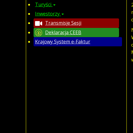
Turyści
Inwestorzy
Transmisje Sesji
Deklaracja CEEB
Krajowy System e-Faktur