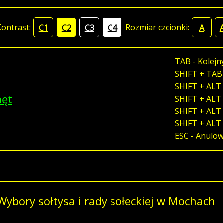
Kontrast:
Rozmiar czcionki:
C1
C2
C3
C4
A
TAB - Kolejn
SHIFT + TAB
SHIFT + ALT 
męt
SHIFT + ALT 
SHIFT + ALT 
SHIFT + ALT
ESC - Anulo
Wybory sołtysa i rady sołeckiej w Mochach