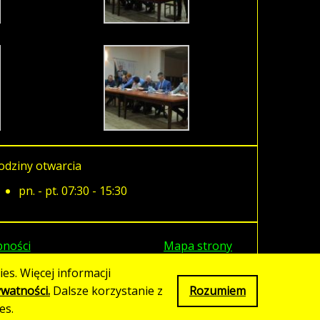
odziny otwarcia
pn. - pt. 07:30 - 15:30
pności
Mapa strony
es. Więcej informacji
ywatności.
Dalsze korzystanie z
Rozumiem
es.