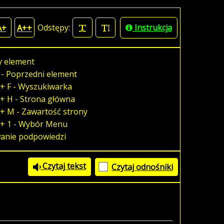
Odstępy:
Instrukcja
A+
A++
y element
 - Poprzedni element
+ F - Wyszukiwarka
+ H - Strona główna
+ M - Zawartość strony
 + 1 - Wybór Menu
wanie podpowiedzi
Czytaj tekst
Czytaj odnośniki