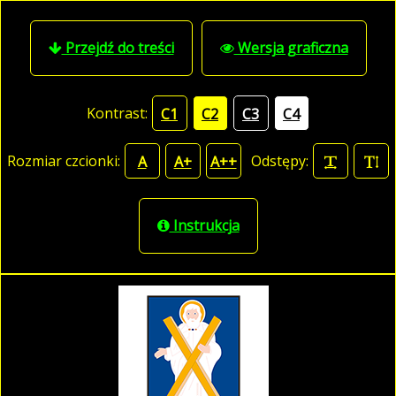
Przejdź do treści
Wersja graficzna
Kontrast:
C1
C2
C3
C4
Rozmiar czcionki:
Odstępy:
A
A+
A++
Instrukcja