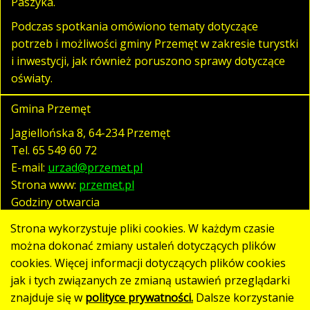
Paszyka.
Podczas spotkania omówiono tematy dotyczące
potrzeb i możliwości gminy Przemęt w zakresie turystki
i inwestycji, jak również poruszono sprawy dotyczące
oświaty.
Gmina Przemęt
Jagiellońska 8, 64-234 Przemęt
Tel.
65 549 60 72
E-mail:
urzad@przemet.pl
Strona www:
przemet.pl
Godziny otwarcia
pn. - pt. 07:30 - 15:30
Strona wykorzystuje pliki cookies. W każdym czasie
można dokonać zmiany ustaleń dotyczących plików
cookies. Więcej informacji dotyczących plików cookies
Polityka prywatności
jak i tych związanych ze zmianą ustawień przeglądarki
Klauzula RODO
znajduje się w
polityce prywatności.
Dalsze korzystanie