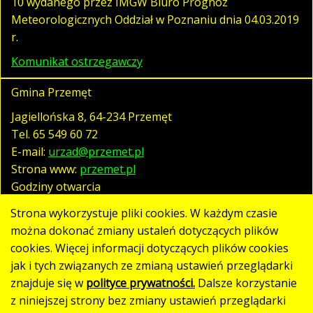
10 wydanego przez IMGW Biuro Prognoz
Meteorologicznych Oddział w Poznaniu dnia 04.03.2019
r.
Komunikat ostrzegawczy
Gmina Przemęt
Jagiellońska 8, 64-234 Przemęt
Tel.
65 549 60 72
E-mail:
urzad@przemet.pl
Strona www:
przemet.pl
Godziny otwarcia
pn. - pt. 07:30 - 15:30
Strona wykorzystuje pliki cookies. W każdym czasie
można dokonać zmiany ustaleń dotyczących plików
cookies. Więcej informacji dotyczących plików cookies
Polityka prywatności
jak i tych związanych ze zmianą ustawień przeglądarki
Klauzula RODO
znajduje się w
polityce prywatności.
Dalsze korzystanie
Deklaracja dostępności
z niniejszej strony bez zmiany ustawień przeglądarki