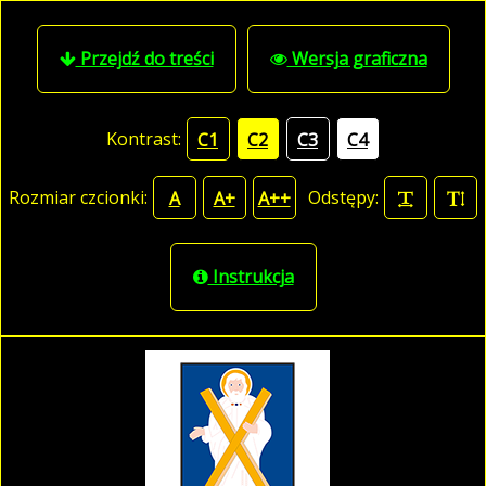
Przejdź do treści
Wersja graficzna
Kontrast:
C1
C2
C3
C4
Rozmiar czcionki:
Odstępy:
A
A+
A++
Instrukcja