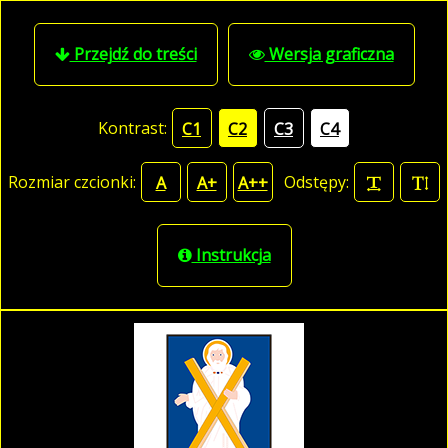
Przejdź do treści
Wersja graficzna
Kontrast:
C1
C2
C3
C4
Rozmiar czcionki:
Odstępy:
A
A+
A++
Instrukcja