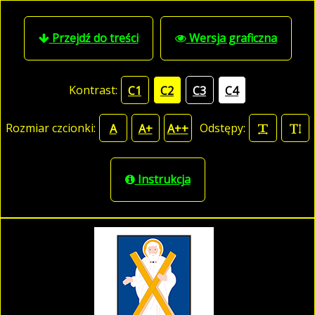
Przejdź do treści
Wersja graficzna
Kontrast:
C1
C2
C3
C4
Rozmiar czcionki:
Odstępy:
A
A+
A++
Instrukcja