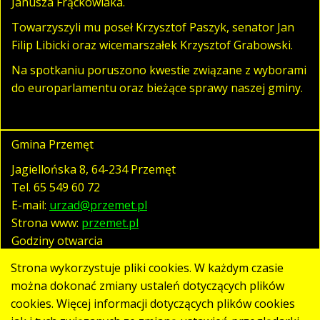
Janusza Frąckowiaka.
Towarzyszyli mu poseł Krzysztof Paszyk, senator Jan
Filip Libicki oraz wicemarszałek Krzysztof Grabowski.
Na spotkaniu poruszono kwestie związane z wyborami
do europarlamentu oraz bieżące sprawy naszej gminy.
Gmina Przemęt
Jagiellońska 8, 64-234 Przemęt
Tel.
65 549 60 72
E-mail:
urzad@przemet.pl
Strona www:
przemet.pl
Godziny otwarcia
pn. - pt. 07:30 - 15:30
Strona wykorzystuje pliki cookies. W każdym czasie
można dokonać zmiany ustaleń dotyczących plików
cookies. Więcej informacji dotyczących plików cookies
Polityka prywatności