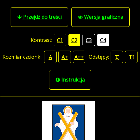
Przejdź do treści
Wersja graficzna
Kontrast:
C1
C2
C3
C4
Rozmiar czcionki:
Odstępy:
A
A+
A++
Instrukcja