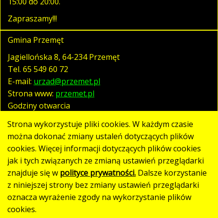
15:00 do 20:00.
Zapraszamy!!!
Gmina Przemęt
Jagiellońska 8, 64-234 Przemęt
Tel.
65 549 60 72
E-mail:
urzad@przemet.pl
Strona www:
przemet.pl
Godziny otwarcia
pn. - pt. 07:30 - 15:30
Strona wykorzystuje pliki cookies. W każdym czasie
można dokonać zmiany ustaleń dotyczących plików
cookies. Więcej informacji dotyczących plików cookies
Polityka prywatności
jak i tych związanych ze zmianą ustawień przeglądarki
Klauzula RODO
znajduje się w
polityce prywatności.
Dalsze korzystanie
Deklaracja dostępności
z niniejszej strony bez zmiany ustawień przeglądarki
oznacza wyrażenie zgody na wykorzystanie plików
Mapa strony
cookies.