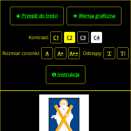
Przejdź do treści
Wersja graficzna
Kontrast:
C1
C2
C3
C4
Rozmiar czcionki:
Odstępy:
A
A+
A++
Instrukcja