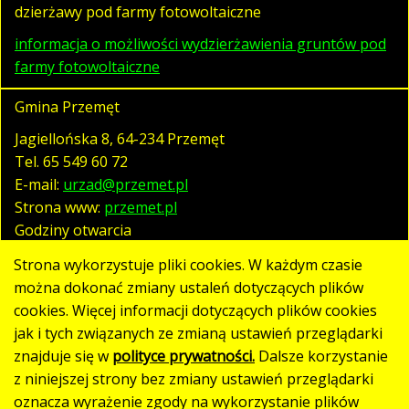
dzierżawy pod farmy fotowoltaiczne
informacja o możliwości wydzierżawienia gruntów pod
farmy fotowoltaiczne
Gmina Przemęt
Jagiellońska 8, 64-234 Przemęt
Tel.
65 549 60 72
E-mail:
urzad@przemet.pl
Strona www:
przemet.pl
Godziny otwarcia
pn. - pt. 07:30 - 15:30
Strona wykorzystuje pliki cookies. W każdym czasie
można dokonać zmiany ustaleń dotyczących plików
cookies. Więcej informacji dotyczących plików cookies
Polityka prywatności
jak i tych związanych ze zmianą ustawień przeglądarki
Klauzula RODO
znajduje się w
polityce prywatności.
Dalsze korzystanie
Deklaracja dostępności
z niniejszej strony bez zmiany ustawień przeglądarki
oznacza wyrażenie zgody na wykorzystanie plików
Mapa strony