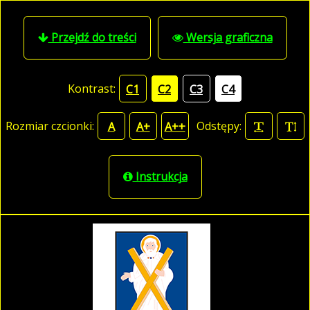
Przejdź do treści
Wersja graficzna
Kontrast:
C1
C2
C3
C4
Rozmiar czcionki:
Odstępy:
A
A+
A++
Instrukcja