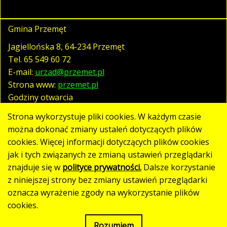
Gmina Przemęt
Jagiellońska 8, 64-234 Przemęt
Tel.
65 549 60 72
E-mail:
urzad@przemet.pl
Strona www:
przemet.pl
Godziny otwarcia
pn. - pt. 07:30 - 15:30
Strona wykorzystuje pliki cookies. W każdym czasie
można dokonać zmiany ustaleń dotyczących plików
cookies. Więcej informacji dotyczących plików cookies
Polityka prywatności
jak i tych związanych ze zmianą ustawień przeglądarki
Klauzula RODO
znajduje się w
polityce prywatności.
Dalsze korzystanie
Deklaracja dostępności
z niniejszej strony bez zmiany ustawień przeglądarki
oznacza wyrażenie zgody na wykorzystanie plików
Mapa strony
cookies.
Rozumiem
Strona utworzona w standardzie WCAG 2.1