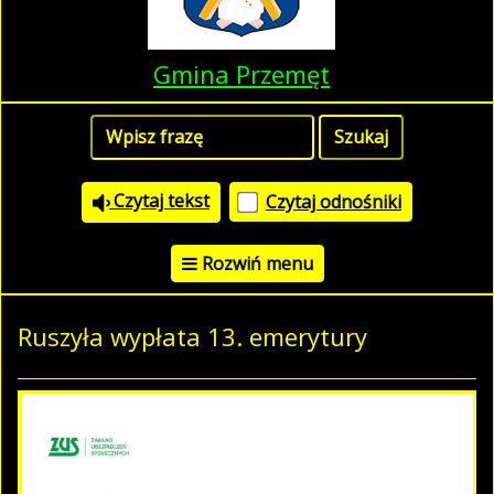
Gmina Przemęt
Czytaj tekst
Czytaj odnośniki
Rozwiń menu
Ruszyła wypłata 13. emerytury