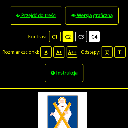
Przejdź do treści
Wersja graficzna
Kontrast:
C1
C2
C3
C4
Rozmiar czcionki:
Odstępy:
A
A+
A++
Instrukcja