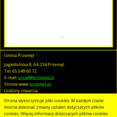
Gmina Przemęt
Jagiellońska 8, 64-234 Przemęt
Tel.
65 549 60 72
E-mail:
urzad@przemet.pl
Strona www:
przemet.pl
Godziny otwarcia
pn. - pt. 07:30 - 15:30
Strona wykorzystuje pliki cookies. W każdym czasie
można dokonać zmiany ustaleń dotyczących plików
cookies. Więcej informacji dotyczących plików cookies
Polityka prywatności