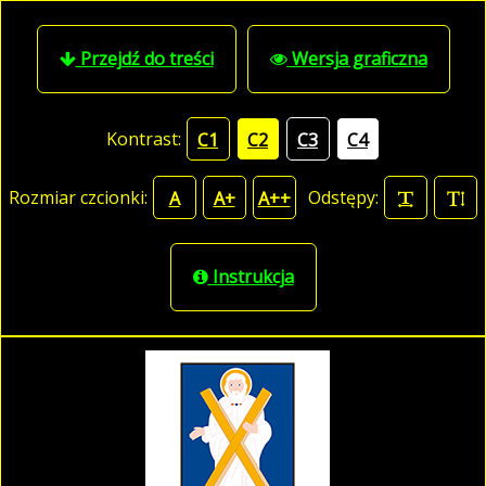
Przejdź do treści
Wersja graficzna
Kontrast:
C1
C2
C3
C4
Rozmiar czcionki:
Odstępy:
A
A+
A++
Instrukcja