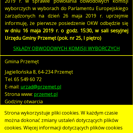
2019 r. w sprawie powołania obwodowych komisji
wyborczych w wyborach do Parlamentu Europejskiego
zarządzonych na dzień 26 maja 2019 r. uprzejmie
informuję, że pierwsze posiedzenie OKW odbędzie się
w dniu 16 maja 2019 r. o godz. 15:30, w sali sesyjnej
Urzędu Gminy Przemęt (pok. nr 25, I piętro)
SKŁADY OBWODOWYCH KOMISJI WYBORCZYCH
Gmina Przemęt
Jagiellońska 8, 64-234 Przemęt
Tel.
65 549 60 72
E-mail:
urzad@przemet.pl
Strona www:
przemet.pl
Godziny otwarcia
pn. - pt. 07:30 - 15:30
Strona wykorzystuje pliki cookies. W każdym czasie
można dokonać zmiany ustaleń dotyczących plików
cookies. Więcej informacji dotyczących plików cookies
Polityka prywatności