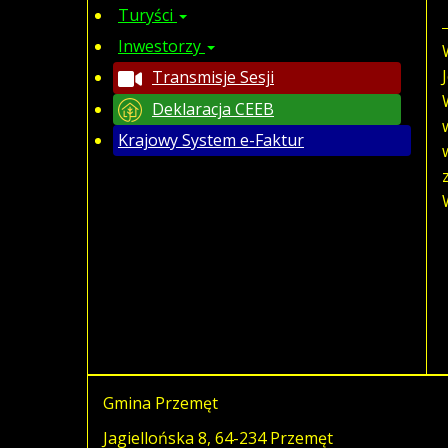
Turyści
Inwestorzy
Transmisje Sesji
Deklaracja CEEB
Krajowy System e-Faktur
Gmina Przemęt
Jagiellońska 8, 64-234 Przemęt