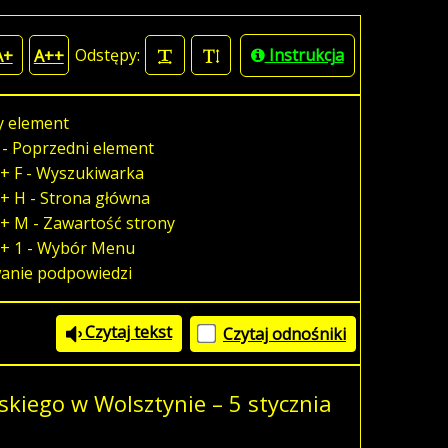
Odstępy:
Instrukcja
A+
A++
y element
 - Poprzedni element
+ F - Wyszukiwarka
+ H - Strona główna
+ M - Zawartość strony
 + 1 - Wybór Menu
wanie podpowiedzi
Czytaj tekst
Czytaj odnośniki
kiego w Wolsztynie – 5 stycznia