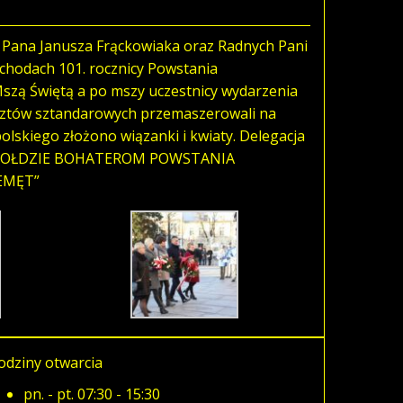
a Pana Janusza Frąckowiaka oraz Radnych Pani
bchodach 101. rocznicy Powstania
Mszą Świętą a po mszy uczestnicy wydarzenia
ocztów sztandarowych przemaszerowali na
lskiego złożono wiązanki i kwiaty. Delegacja
 „W HOŁDZIE BOHATEROM POWSTANIA
EMĘT”
odziny otwarcia
pn. - pt. 07:30 - 15:30