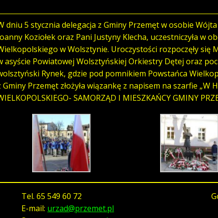
W dniu 5 stycznia delegacja z Gminy Przemęt w osobie Wójt
Joanny Koziołek oraz Pani Justyny Klecha, uczestniczyła w o
Wielkopolskiego w Wolsztynie. Uroczystości rozpoczęły się 
w asyście Powiatowej Wolsztyńskiej Orkiestry Dętej oraz p
wolsztyński Rynek, gdzie pod pomnikiem Powstańca Wielkopo
z Gminy Przemęt złożyła wiązankę z napisem na szarfie
WIELKOPOLSKIEGO- SAMORZĄD I MIESZKAŃCY GMINY PRZ
Tel.
65 549 60 72
G
E-mail:
urzad@przemet.pl