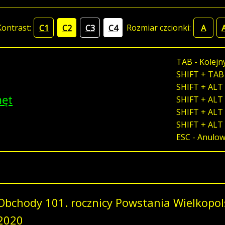
Kontrast:
Rozmiar czcionki:
C1
C2
C3
C4
A
TAB - Kolejn
SHIFT + TAB
SHIFT + ALT 
męt
SHIFT + ALT 
SHIFT + ALT 
SHIFT + ALT
ESC - Anulo
Obchody 101. rocznicy Powstania Wielkopols
2020