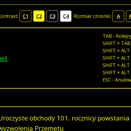
Kontrast:
Rozmiar czcionki:
C1
C2
C3
C4
A
TAB - Kolejn
SHIFT + TAB
SHIFT + ALT 
męt
SHIFT + ALT 
SHIFT + ALT 
SHIFT + ALT
ESC - Anulo
Uroczyste obchody 101. rocznicy powstania
wyzwolenia Przemętu