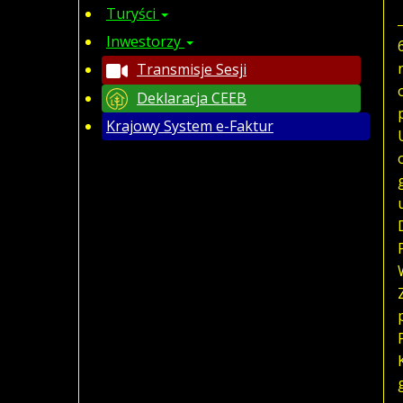
Turyści
Inwestorzy
Transmisje Sesji
Deklaracja CEEB
Krajowy System e-Faktur