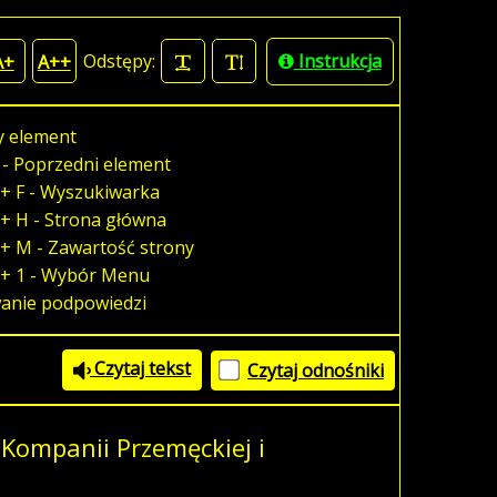
Odstępy:
Instrukcja
A+
A++
y element
 - Poprzedni element
+ F - Wyszukiwarka
+ H - Strona główna
+ M - Zawartość strony
 + 1 - Wybór Menu
wanie podpowiedzi
Czytaj tekst
Czytaj odnośniki
 Kompanii Przemęckiej i