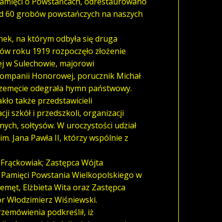
 pamięci o Powstańcach, odrestaurowano
d 60 grobów powstańczych na naszych
nek, na którym odbyła się druga
ców roku 1919 rozpoczęło złożenie
j w Sulechowie, majorowi
ompanii Honorowej, porucznik Michał
Przemęcie odegrała hymn państwowy.
akło także przedstawicieli
i szkół i przedszkoli, organizacji
ych, sołtysów. W uroczystości udział
m. Jana Pawła II, którzy wspólnie z
 Frąckowiak; Zastępca Wójta
 Pamięci Powstania Wielkopolskiego w
emęt, Elżbieta Wita oraz Zastępca
r Włodzimierz Wiśniewski.
zemówienia podkreślił, iż