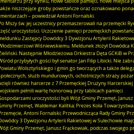
cmentarzu przy Rynku, nowe tablice pamięci, nowe miejsca
także niszczejące groby powstańcze oraz oznakowano pona
cmentarzach – powiedział Antoni Fornalski.
Po Mszy św. jej uczestnicy przemaszerowali na przemęcki Ry
część uroczystości. Uczczenie pamięci przemęckich powstań
meldunku Zastępcy Dowódcy 3 Dywizjonu Artylerii Rakietowe
Włodzimierzowi Wiśniewskiemu. Meldunek złożył Dowódca K
Zieliński. Następnie Młodzieżowa Orkiestra Dęta GCKiB w 
Wśród przybyłych gości był senator Jan Filip Libicki. Nie zabr
Powiatu Wolsztyńskiego i gmin go tworzących a także delegacj
społecznych, służb mundurowych, ochotniczych straży pożarn
wzięli również harcerze z 7 Przemęckiej Drużyny Harcerskiej i
wojskiem pełnili wartę honorową przy tablicach pamięci.
Gospodarzami uroczystości byli Wójt Gminy Przemęt, Janusz
Gminy Przemęt, Waldemar Kalitka; Prezes Koła Towarzystwa
Przemęcie, Antoni Fornalski; Przewodnicząca Rady Gminy Prz
Dowódcy 3 Dywizjonu Artylerii Rakietowej w Sulechowie majo
Wójt Gminy Przemęt, Janusz Frąckowiak, podczas swojego pr