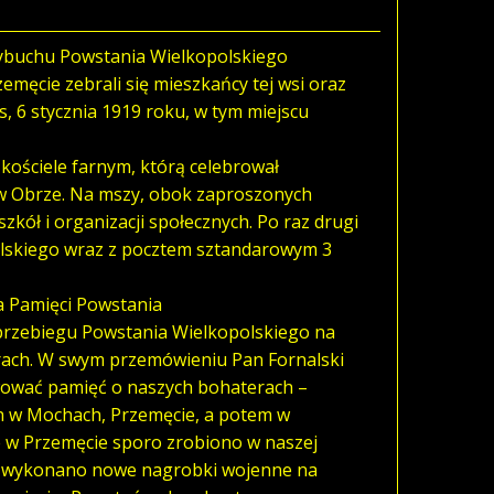
 wybuchu Powstania Wielkopolskiego
emęcie zebrali się mieszkańcy tej wsi oraz
, 6 stycznia 1919 roku, w tym miejscu
kościele farnym, którą celebrował
w Obrze. Na mszy, obok zaproszonych
zkół i organizacji społecznych. Po raz drugi
olskiego wraz z pocztem sztandarowym 3
a Pamięci Powstania
 przebiegu Powstania Wielkopolskiego na
erach. W swym przemówieniu Pan Fornalski
ywować pamięć o naszych bohaterach –
h w Mochach, Przemęcie, a potem w
e w Przemęcie sporo zrobiono w naszej
n. wykonano nowe nagrobki wojenne na