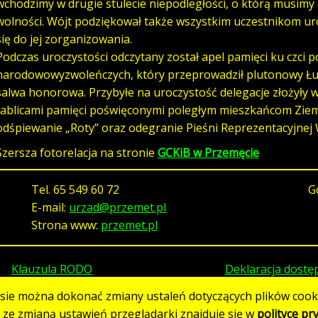
wchodzimy w drugie stulecie niepodległości, o którą musimy 
wolności. Wójt podziękował także wszystkim uczestnikom uroc
się do jej zorganizowania.
Podczas uroczystości odczytany został apel pamięci ku czci 
narodowowyzwoleńczych, który przeprowadził plutonowy Łuk
salwa honorowa. Przybyłe na uroczystość delegacje złożyły wi
tablicami pamięci poświęconymi poległym mieszkańcom Ziem
odśpiewanie „Roty” oraz odegranie Pieśni Reprezentacyjnej 
Szersza fotorelacja na stronie
GCKiB w Przemęcie
Tel.
65 549 60 72
G
E-mail:
urzad@przemet.pl
Strona www:
przemet.pl
Klauzula RODO
Deklaracja dostę
asie można dokonać zmiany ustaleń dotyczących plików cooki
h ze zmianą ustawień przeglądarki znajduje się w
polityce pr
Strona utworzona w standardzie WCAG 2.1