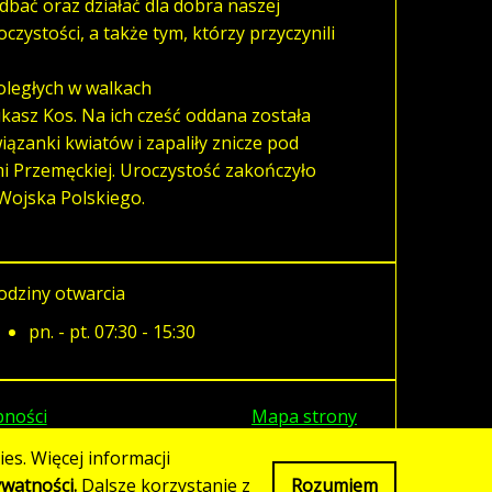
dbać oraz działać dla dobra naszej
zystości, a także tym, którzy przyczynili
poległych w walkach
asz Kos. Na ich cześć oddana została
ązanki kwiatów i zapaliły znicze pod
i Przemęckiej. Uroczystość zakończyło
Wojska Polskiego.
odziny otwarcia
pn. - pt. 07:30 - 15:30
pności
Mapa strony
es. Więcej informacji
ywatności.
Dalsze korzystanie z
Rozumiem