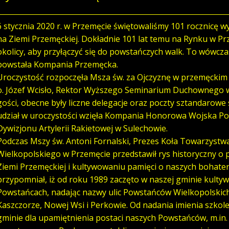
6 stycznia 2020 r. w Przemęcie świętowaliśmy 101 rocznicę
na Ziemi Przemęckiej. Dokładnie 101 lat temu na Rynku w Prz
okolicy, aby przyłączyć się do powstańczych walk. To wówczas
powstała Kompania Przemęcka.
Uroczystość rozpoczęła Msza św. za Ojczyznę w przemęckim 
o. Józef Wcisło, Rektor Wyższego Seminarium Duchownego 
gości, obecne były liczne delegacje oraz poczty sztandarowe s
udział w uroczystości wzięła Kompania Honorowa Wojska P
Dywizjonu Artylerii Rakietowej w Sulechowie.
Podczas Mszy św. Antoni Fornalski, Prezes Koła Towarzystw
Wielkopolskiego w Przemęcie przedstawił rys historyczny o
Ziemi Przemęckiej i kultywowaniu pamięci o naszych bohat
przypomniał, iż od roku 1989 zaczęto w naszej gminie kult
Powstańcach, nadając nazwy ulic Powstańców Wielkopolskic
Kaszczorze, Nowej Wsi i Perkowie. Od nadania imienia szkol
gminie dla upamiętnienia postaci naszych Powstańców, m.i