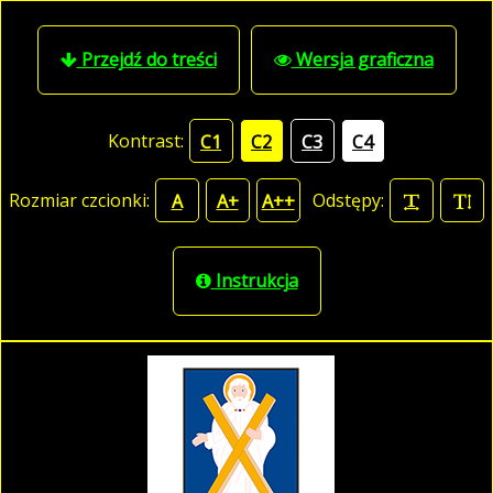
Przejdź do treści
Wersja graficzna
Kontrast:
C1
C2
C3
C4
Rozmiar czcionki:
Odstępy:
A
A+
A++
Instrukcja