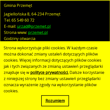
Gmina Przemęt
Jagiellońska 8, 64-234 Przemęt
Tel.
65 549 60 72
E-mail:
urzad@przemet.pl
Strona www:
przemet.pl
Godziny otwarcia
pn. - pt. 07:30 - 15:30
Strona wykorzystuje pliki cookies. W każdym czasie
można dokonać zmiany ustaleń dotyczących plików
cookies. Więcej informacji dotyczących plików cookies
Polityka prywatności
jak i tych związanych ze zmianą ustawień przeglądarki
Klauzula RODO
znajduje się w
polityce prywatności.
Dalsze korzystanie
Deklaracja dostępności
z niniejszej strony bez zmiany ustawień przeglądarki
oznacza wyrażenie zgody na wykorzystanie plików
Mapa strony
cookies.
Rozumiem
Strona utworzona w standardzie WCAG 2.1