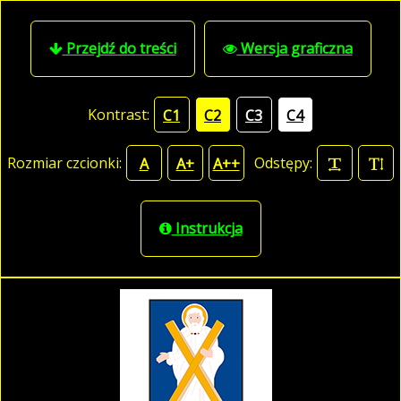
Przejdź do treści
Wersja graficzna
Kontrast:
C1
C2
C3
C4
Rozmiar czcionki:
Odstępy:
A
A+
A++
Instrukcja