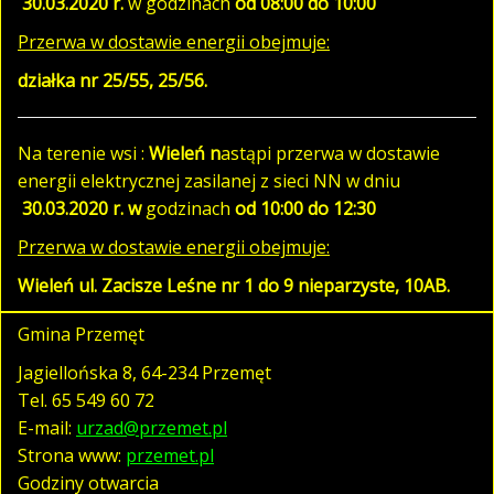
30.03.2020 r.
w godzinach
od 08:00 do 10:00
Przerwa w dostawie energii obejmuje:
działka nr 25/55, 25/56.
Na terenie wsi :
Wieleń n
astąpi przerwa w dostawie
energii elektrycznej zasilanej z sieci NN w dniu
30.03.2020 r. w
godzinach
od 10:00 do 12:30
Przerwa w dostawie energii obejmuje:
Wieleń ul. Zacisze Leśne nr 1 do 9
nieparzyste, 10AB.
Gmina Przemęt
Jagiellońska 8, 64-234 Przemęt
Tel.
65 549 60 72
E-mail:
urzad@przemet.pl
Strona www:
przemet.pl
Godziny otwarcia