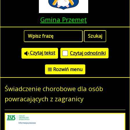
Gmina Przemęt
Czytaj tekst
Czytaj odnośniki
Rozwiń menu
Świadczenie chorobowe dla osób
powracających z zagranicy