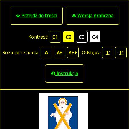
Przejdź do treści
Wersja graficzna
Kontrast:
C1
C2
C3
C4
Rozmiar czcionki:
Odstępy:
A
A+
A++
Instrukcja