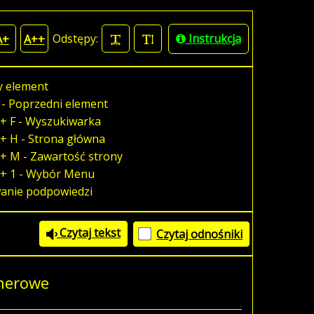
Odstępy:
Instrukcja
A+
A++
y element
 - Poprzedni element
+ F - Wyszukiwarka
+ H - Strona główna
+ M - Zawartość strony
 + 1 - Wybór Menu
wanie podpowiedzi
Czytaj tekst
Czytaj odnośniki
enerowe