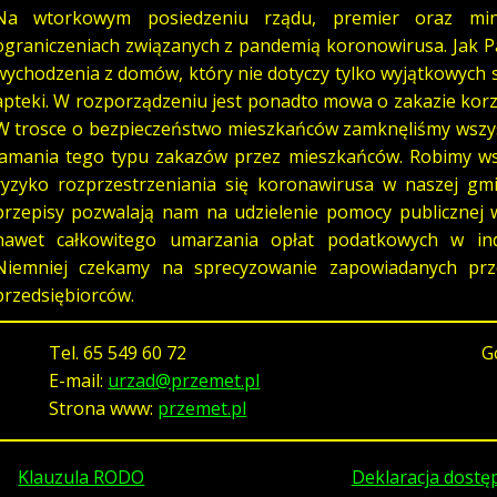
Na wtorkowym posiedzeniu rządu, premier oraz mini
ograniczeniach związanych z pandemią koronowirusa. Jak 
wychodzenia z domów, który nie dotyczy tylko wyjątkowych syt
apteki. W rozporządzeniu jest ponadto mowa o zakazie korz
W trosce o bezpieczeństwo mieszkańców zamknęliśmy wszys
łamania tego typu zakazów przez mieszkańców. Robimy ws
ryzyko rozprzestrzeniania się koronawirusa w naszej g
przepisy pozwalają nam na udzielenie pomocy publicznej w
nawet całkowitego umarzania opłat podatkowych w ind
Niemniej czekamy na sprecyzowanie zapowiadanych prz
przedsiębiorców.
Tel.
65 549 60 72
G
E-mail:
urzad@przemet.pl
Strona www:
przemet.pl
Klauzula RODO
Deklaracja dostę