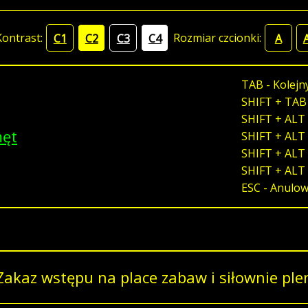
Kontrast:
Rozmiar czcionki:
C1
C2
C3
C4
A
TAB - Kolejn
SHIFT + TAB
SHIFT + ALT 
męt
SHIFT + ALT 
SHIFT + ALT 
SHIFT + ALT
ESC - Anulo
Zakaz wstępu na place zabaw i siłownie pl