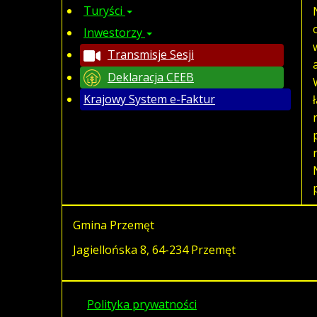
Turyści
Inwestorzy
Transmisje Sesji
Deklaracja CEEB
Krajowy System e-Faktur
Gmina Przemęt
Jagiellońska 8, 64-234 Przemęt
Polityka prywatności