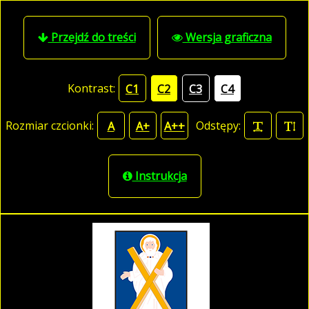
Przejdź do treści
Wersja graficzna
Kontrast:
C1
C2
C3
C4
Rozmiar czcionki:
Odstępy:
A
A+
A++
Instrukcja