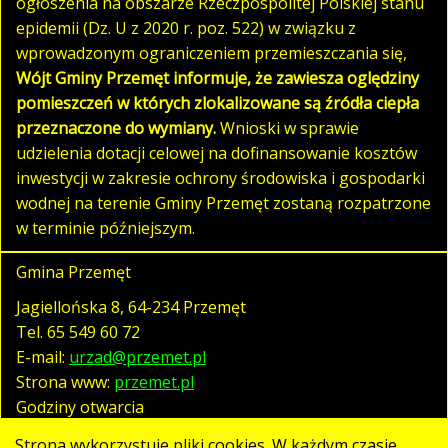
ogłoszenia na obszarze Rzeczpospolitej Polskiej stanu
epidemii (Dz. U z 2020 r. poz. 522) w związku z
wprowadzonym ograniczeniem przemieszczania się,
Wójt Gminy Przemęt informuje, że zawiesza oględziny
pomieszczeń w których zlokalizowane są źródła ciepła
przeznaczone do wymiany.
Wnioski w sprawie
udzielenia dotacji celowej na dofinansowanie kosztów
inwestycji w zakresie ochrony środowiska i gospodarki
wodnej na terenie Gminy Przemęt zostaną rozpatrzone
w terminie późniejszym.
Gmina Przemęt
Jagiellońska 8, 64-234 Przemęt
Tel.
65 549 60 72
E-mail:
urzad@przemet.pl
Strona www:
przemet.pl
Godziny otwarcia
pn. - pt. 07:30 - 15:30
Strona wykorzystuje pliki cookies. W każdym czasie