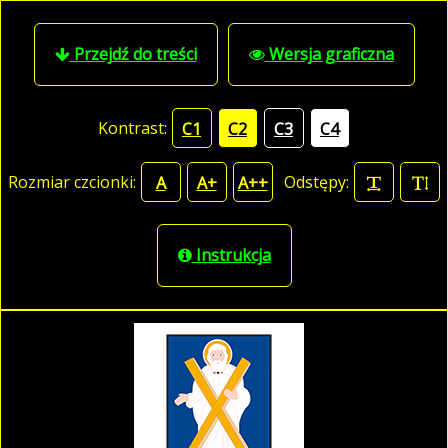
Przejdź do treści
Wersja graficzna
Kontrast:
C1
C2
C3
C4
Rozmiar czcionki:
Odstępy:
A
A+
A++
Instrukcja