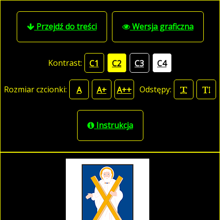
Przejdź do treści
Wersja graficzna
Kontrast:
C1
C2
C3
C4
Rozmiar czcionki:
Odstępy:
A
A+
A++
Instrukcja