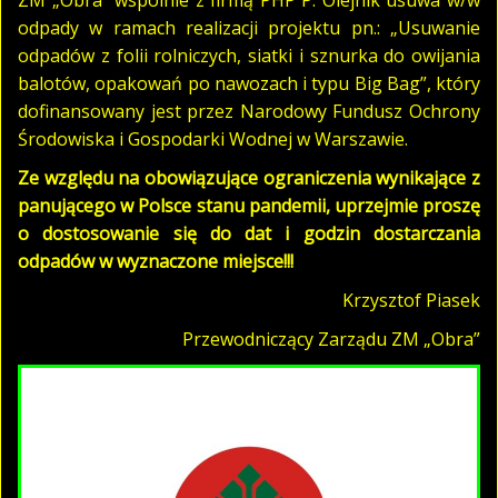
odpady w ramach realizacji projektu pn.: „Usuwanie
odpadów z folii rolniczych, siatki i sznurka do owijania
balotów, opakowań po nawozach i typu Big Bag”, który
dofinansowany jest przez Narodowy Fundusz Ochrony
Środowiska i Gospodarki Wodnej w Warszawie.
Ze względu na obowiązujące ograniczenia wynikające z
panującego w Polsce stanu pandemii, uprzejmie proszę
o dostosowanie się do dat i godzin dostarczania
odpadów w wyznaczone miejsce!!!
Krzysztof Piasek
Przewodniczący Zarządu ZM „Obra”