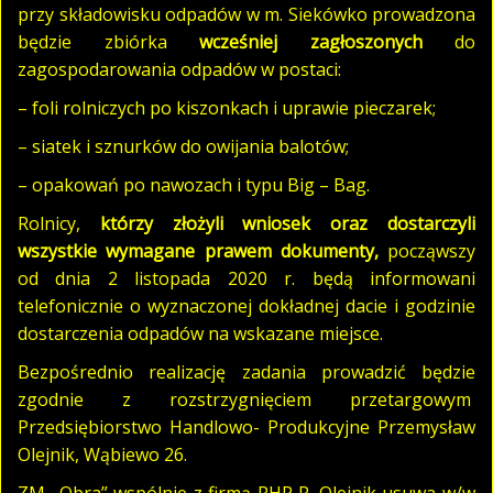
przy składowisku odpadów w m. Siekówko prowadzona
będzie zbiórka
wcześniej zagłoszonych
do
zagospodarowania odpadów w postaci:
– foli rolniczych po kiszonkach i uprawie pieczarek;
– siatek i sznurków do owijania balotów;
– opakowań po nawozach i typu Big – Bag.
Rolnicy,
którzy złożyli wniosek
oraz dostarczyli
wszystkie wymagane prawem dokumenty,
począwszy
od dnia 2 listopada 2020 r. będą informowani
telefonicznie o wyznaczonej dokładnej dacie i godzinie
dostarczenia odpadów na wskazane miejsce.
Bezpośrednio realizację zadania prowadzić będzie
zgodnie z rozstrzygnięciem przetargowym
Przedsiębiorstwo Handlowo- Produkcyjne Przemysław
Olejnik, Wąbiewo 26.
ZM „Obra” wspólnie z firmą PHP P. Olejnik usuwa w/w