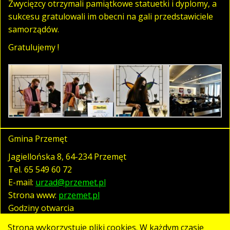
Zwycięzcy otrzymali pamiątkowe statuetki i dyplomy, a
sukcesu gratulowali im obecni na gali przedstawiciele
samorządów.
Gratulujemy !
Gmina Przemęt
Jagiellońska 8, 64-234 Przemęt
Tel.
65 549 60 72
E-mail:
urzad@przemet.pl
Strona www:
przemet.pl
Godziny otwarcia
pn. - pt. 07:30 - 15:30
Strona wykorzystuje pliki cookies. W każdym czasie