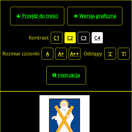
Przejdź do treści
Wersja graficzna
Kontrast:
C1
C2
C3
C4
Rozmiar czcionki:
Odstępy:
A
A+
A++
Instrukcja