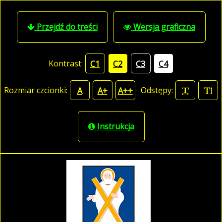
Przejdź do treści
Wersja graficzna
Kontrast:
C1
C2
C3
C4
Rozmiar czcionki:
Odstępy:
A
A+
A++
Instrukcja