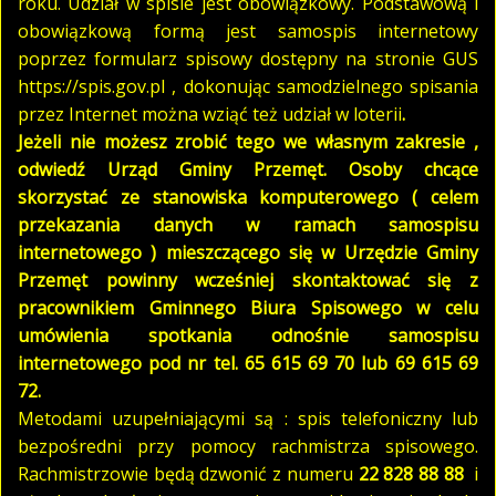
roku. Udział w spisie jest obowiązkowy. Podstawową i
obowiązkową formą jest samospis internetowy
poprzez formularz spisowy dostępny na stronie GUS
https://spis.gov.pl , dokonując samodzielnego spisania
przez Internet można wziąć też udział w loterii
.
Jeżeli nie możesz zrobić tego we własnym zakresie ,
odwiedź Urząd Gminy Przemęt. Osoby chcące
skorzystać ze stanowiska komputerowego ( celem
przekazania danych w ramach samospisu
internetowego ) mieszczącego się w Urzędzie Gminy
Przemęt powinny wcześniej skontaktować się z
pracownikiem Gminnego Biura Spisowego w celu
umówienia spotkania odnośnie samospisu
internetowego pod nr tel. 65 615 69 70 lub 69 615 69
72.
Metodami uzupełniającymi są : spis telefoniczny lub
bezpośredni przy pomocy rachmistrza spisowego.
Rachmistrzowie będą dzwonić z numeru
22 828 88 88
i