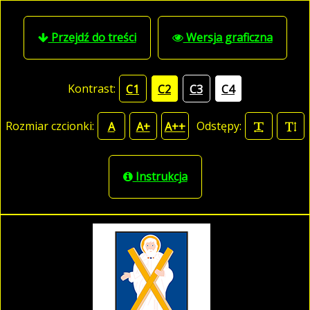
Przejdź do treści
Wersja graficzna
Kontrast:
C1
C2
C3
C4
Rozmiar czcionki:
Odstępy:
A
A+
A++
Instrukcja