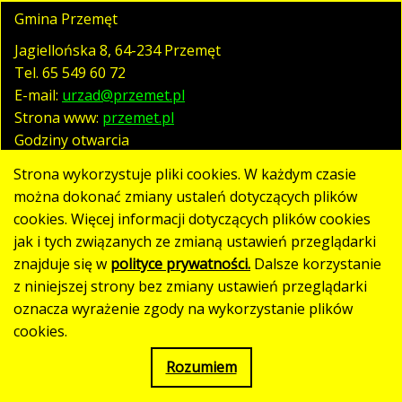
Gmina Przemęt
Jagiellońska 8, 64-234 Przemęt
Tel.
65 549 60 72
E-mail:
urzad@przemet.pl
Strona www:
przemet.pl
Godziny otwarcia
pn. - pt. 07:30 - 15:30
Strona wykorzystuje pliki cookies. W każdym czasie
można dokonać zmiany ustaleń dotyczących plików
cookies. Więcej informacji dotyczących plików cookies
Polityka prywatności
jak i tych związanych ze zmianą ustawień przeglądarki
Klauzula RODO
znajduje się w
polityce prywatności.
Dalsze korzystanie
Deklaracja dostępności
z niniejszej strony bez zmiany ustawień przeglądarki
oznacza wyrażenie zgody na wykorzystanie plików
Mapa strony
cookies.
Rozumiem
Strona utworzona w standardzie WCAG 2.1