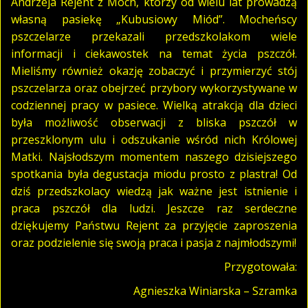
Andrzeja Rejent z Moch, którzy od wielu lat prowadzą
własną pasiekę „Kubusiowy Miód”. Mocheńscy
pszczelarze przekazali przedszkolakom wiele
informacji i ciekawostek na temat życia pszczół.
Mieliśmy również okazję zobaczyć i przymierzyć stój
pszczelarza oraz obejrzeć przybory wykorzystywane w
codziennej pracy w pasiece. Wielką atrakcją dla dzieci
była możliwość obserwacji z bliska pszczół w
przeszklonym ulu i odszukanie wśród nich Królowej
Matki. Najsłodszym momentem naszego dzisiejszego
spotkania była degustacja miodu prosto z plastra! Od
dziś przedszkolacy wiedzą jak ważne jest istnienie i
praca pszczół dla ludzi. Jeszcze raz serdeczne
dziękujemy Państwu Rejent za przyjęcie zaproszenia
oraz podzielenie się swoją praca i pasja z najmłodszymi!
Przygotowała:
Agnieszka Winiarska – Szramka